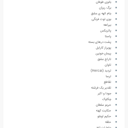
بانوی طوفان
برگ ریزان
بنام الهه ی عشق
بوی توت فرنگی
بیراهه
پاتریکس
پاستا
پشت درهای بسته
پویراز کارایل
پیمان خونین
تاراج عشق
تاوان
تردید (Hercai)
ترسا
تقاطع
تقدیر یک فرشته
جودا و اکبر
چکاوک
حریم سلطان
حکایت کهنه
حکیم اوغلو
حلقه
خاطرات تلخ