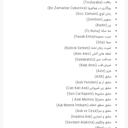
رفاقت (Tozluyaka)
روزگاری در چوکوروا (Bir Zamanlar Cukurova)
زمان کوچ (Goc Zamani)
زمهریر (Zemheri)
زن (Kadin)
سه سکه (Üç Kuruş)
سیب ممنوعه(Yasak Elma)
سیلا (Sila)
شربت زغال اخته (Kizilcik Serbeti)
شعله های آتش (Alev Alev)
صداقت سیز (Sadakatsiz)
ضربان قلب (Kalp Atisi)
عزیز (Aziz)
عشق (ASK)
عشق از نو (Ask Yeniden)
عشق زیر شیروانی (Cati Kati Ask)
عشق مشروط (Sen Cal Kapimi)
عشق ممنوع( Aski Memnu )
عشق منطق انتقام (Aşk Mantık İntikam)
عشق و جزا(Ask ve Ceza)
عشق و لجبازی (Inadina Ask)
عشق واژگونم (Sevdam Alabora)