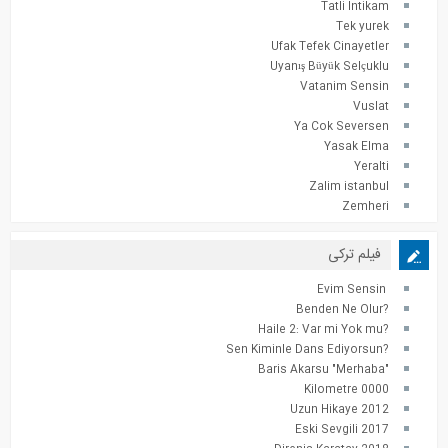
Tatli Intikam
Tek yurek
Ufak Tefek Cinayetler
Uyanış Büyük Selçuklu
Vatanim Sensin
Vuslat
Ya Cok Seversen
Yasak Elma
Yeralti
Zalim istanbul
Zemheri
فیلم ترکی
Evim Sensin
?Benden Ne Olur
?Haile 2: Var mi Yok mu
?Sen Kiminle Dans Ediyorsun
"Baris Akarsu "Merhaba
0000 Kilometre
2012 Uzun Hikaye
2017 Eski Sevgili