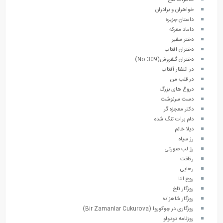
خواهران و برادران
داستان جزیره
داماد معرکه
دختر سفیر
دختران افتاب
دختران گلفروش(No 309)
در انتظار آفتاب
در قلب من
دروغ های بزرگ
دست سرنوشت
دکتر معجزه گر
دلم برات تنگ شده
دیلا خانم
رز سیاه
رژ لب صورتی
رفاقت
رهایی
روح النا
روزگار تلخ
روزگار شاهزاده
روزگاری در چوکوروا (Bir Zamanlar Cukurova)
روزنامه دودولو