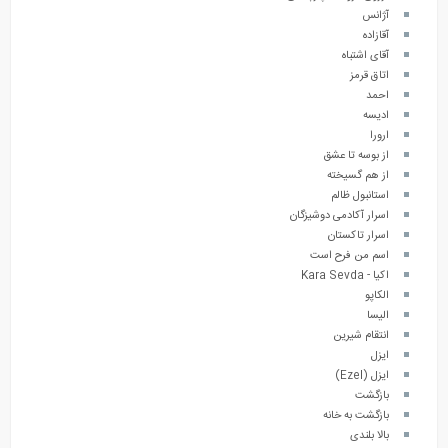
آژانس
آقازاده
آقای اشتباه
اتاق قرمز
احمد
ادیسه
ارورا
از بوسه تا عشق
از هم گسیخته
استانبول ظالم
اسرار آکادمی دوشیزگان
اسرار تاکستان
اسم من فرح است
اکیا - Kara Sevda
الکاپو
الیسا
انتقام شیرین
ایزل
ایزل (Ezel)
بازگشت
بازگشت به خانه
بالا بلندی