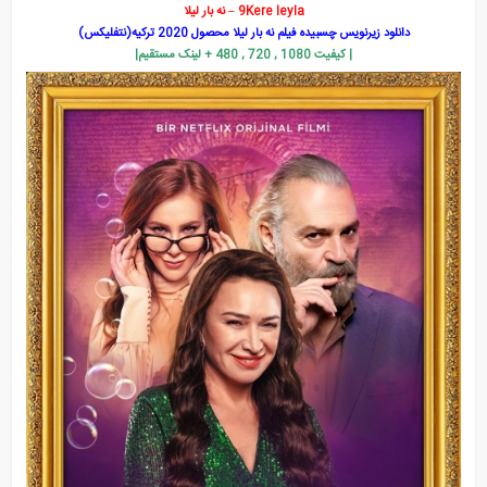
9Kere leyla – نه بار لیلا
دانلود زیرنویس چسبیده فیلم نه بار لیلا محصول 2020 ترکیه(نتفلیکس)
| کیفیت 1080 , 720 , 480 + لینک مستقیم|
هنوز هفده سالشه
شربت زغال اخته
عشق احتمالی
قانون طبیعت