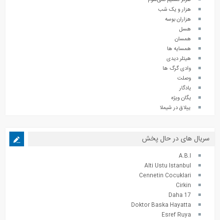
هزار و یک شب
هزاران بوسه
هسل
همسان
همسایه ها
هیتلر دیدی
وادی گرگ ها
وصلت
یادگار
یگان ویژه
ییلاق در شیملا
سریال های در حال پخش
A.B.I
Alti Ustu Istanbul
Cennetin Cocuklari
Cirkin
Daha 17
Doktor Baska Hayatta
Esref Ruya