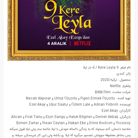
بی سرپرست ها
نام فیلم: 9 Kere Leyla / نُه بار لیلا
ژانر: کمدی
محصول : ترکیه/2020
پلتفرم: Netflix
شرکت ساخت: BKM Film
تهیه کننده : Figen Ermek Özçorlu و Umut Özçorlu و Necati Akpınar
نویسنده: Adnan Yıldırım و Özlem Lale و Uğur Saatçi و Ezel Akay
کارگردان: Ezel Akay
بازیگران: Demet Akbağ و Haluk Bilginer و Elçin Sangu و Fırat Tanış و Alican
Yücesoy و Emre Kıvılcım و Hakan Eke و İhsan Ceylan و Bimen Zartar
خلاصه داستان: آدم میخواد که به زندگی ۲۰ساله خودش با لیلا خاتمه بده, ولی لیلا قبول نمیکنه.
پس بخاطر معشوقه جوونش تصمیم میگیره که لیلا رو بکشه ولی این کار غیرممکن میشه٫ و