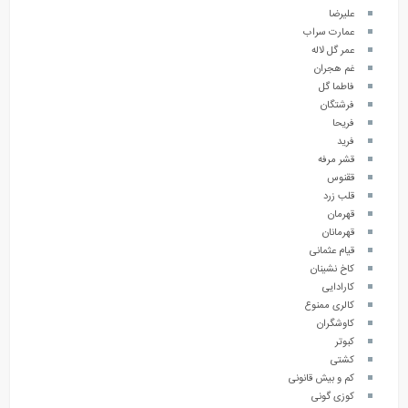
علیرضا
عمارت سراب
عمر گل لاله
غم هجران
فاطما گل
فرشتگان
فریحا
فرید
قشر مرفه
ققنوس
قلب زرد
قهرمان
قهرمانان
قیام عثمانی
کاخ نشینان
کارادایی
کالری ممنوع
کاوشگران
کبوتر
کشتی
کم و بیش قانونی
کوزی گونی