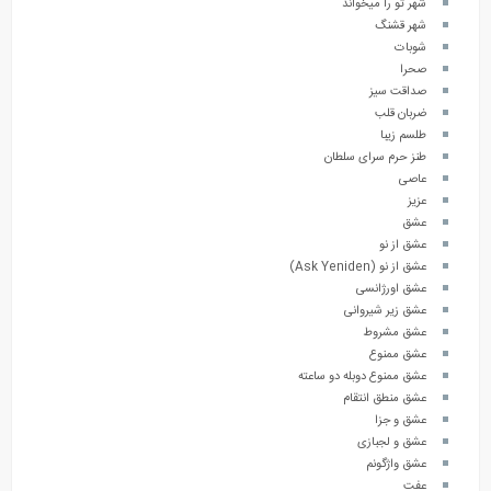
شهر تو را میخواند
شهر قشنگ
شوبات
صحرا
صداقت سیز
ضربان قلب
طلسم زیبا
طنز حرم سرای سلطان
عاصی
عزیز
عشق
عشق از نو
عشق از نو (Ask Yeniden)
عشق اورژانسی
عشق زیر شیروانی
عشق مشروط
عشق ممنوع
عشق ممنوع دوبله دو ساعته
عشق منطق انتقام
عشق و جزا
عشق و لجبازی
عشق واژگونم
عفت