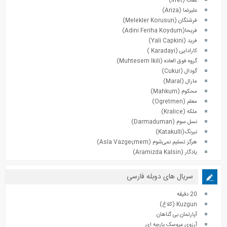
عفت (Iffet)
علیرضا (Ariza)
فرشتگان (Melekler Korusun)
فریحا(Adini Feriha Koydum)
فرید (Yali Capkini)
کارادایی (Karadayi )
گروه فوق العاده (Muhtesem Ikili)
گودال (Cukur)
مارال (Maral)
محکوم (Mahkum)
معلم (Ogretmen)
ملکه (Kralice)
نسل سوم (Darmaduman)
نیرنگ(Katakulli)
هرگز تسلیم نمی‌شوم (Asla Vazgeçmem)
یادگار (Aramizda Kalsin)
سریال های دوبله فارسی
20 دقیقه
Kuzgun (کلاغ)
آپارتمان بی گناهان
آرزوی عروسک پارچه ای