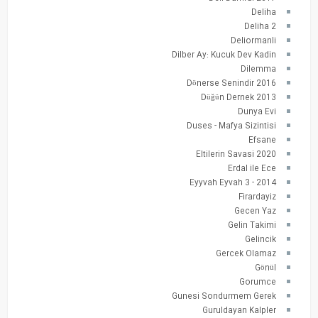
Deliha
Deliha 2
Deliormanli
Dilber Ay: Kucuk Dev Kadin
Dilemma
Dönerse Senindir 2016
Düğün Dernek 2013
Dunya Evi
Duses - Mafya Sizintisi
Efsane
Eltilerin Savasi 2020
Erdal ile Ece
Eyyvah Eyvah 3 - 2014
Firardayiz
Gecen Yaz
Gelin Takimi
Gelincik
Gercek Olamaz
Gönül
Gorumce
Gunesi Sondurmem Gerek
Guruldayan Kalpler