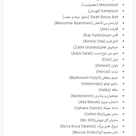
Masumiyet (معصومیت)
Sampiyon (قهرمان)
Siyah Beyaz Ask (عشق سیاه و سفید)
آپارتمان بی گناهان (Masumlar Apartmani)
آقازاده (Aile)
آقای اشتباه(Bay Yanlis)
اتاق قرمز (Kirmizi Oda)
استانبول ظالم(Zalim Istanbul)
اسم من فرح است (Adim Farah)
ایزل (Ezel)
تاوان (Kefaret)
تردید (Hercai)
حریم سلطان (Muhtesem Yuzyil)
حکیم اوغلو (Hekimoglu)
حلقه (Halka)
خواهران و برادران (Kardeslerim)
داستان جزیره (Ada Masali)
داماد معرکه (Sahane Damat)
دختر سفیر(Sefirin Kizi)
دختران گل فروش(No 309)
دروغ های بزرگ (Koca Koca Yalanlar)
دکتر معجزه گر(Mucize Doktor)