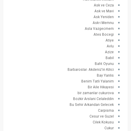
Ask ve Ceza
Ask ve Mavi
Ask Yeniden
Ask-i Memnu
Asla Vazgecmem
Ates Bocegi
Atiye
Avlu
Azize
Babil
Baht Oyunu
Barbaroslar: Akdeniz'in Kilici
Bay Yanlis
Benim Tatli Yalanim
Bir Aile Hikayesi
bir zamanlar cukurova
Bozkir Arslani Celaleddin
Bu Sehir Arkandan Gelecek
Carpisma
Cesur ve Guzel
Cilek Kokusu
Cukur