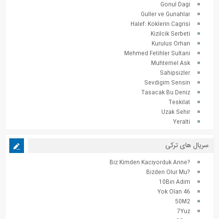
Gonul Dagi
Guller ve Gunahlar
Halef: Koklerin Cagrisi
Kizilcik Serbeti
Kurulus Orhan
Mehmed Fetihler Sultani
Muhtemel Ask
Sahipsizler
Sevdigim Sensin
Tasacak Bu Deniz
Teskilat
Uzak Sehir
Yeralti
سریال های ترکی
?Biz Kimden Kaciyorduk Anne
?Bizden Olur Mu
10Bin Adim
46 Yok Olan
50M2
7Yuz