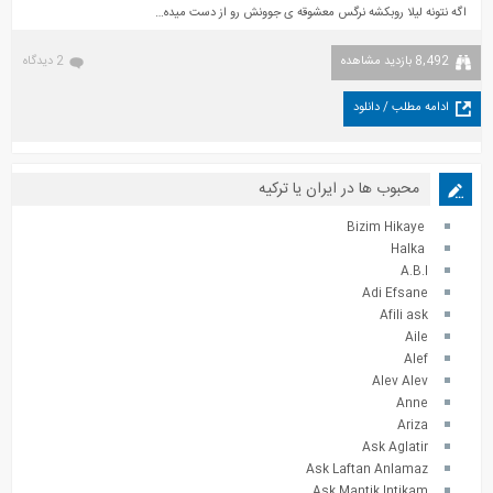
اگه نتونه لیلا رو‌بکشه نرگس معشوقه ی جوونش رو از دست میده…
8,492 بازدید مشاهده
2 دیدگاه
ادامه مطلب / دانلود
محبوب ها در ایران یا ترکیه
Bizim Hikaye
Halka
A.B.I
Adi Efsane
Afili ask
Aile
Alef
Alev Alev
Anne
Ariza
Ask Aglatir
Ask Laftan Anlamaz
Ask Mantik Intikam