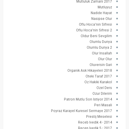
Mutluluk Zamani 2017
Mutluyuz
Nadide Hayat
Nasipse Olur
Oflu Hoca'nin Sifresi
Oflu Hoca'nin Sifresi 2
Oldur Beni Sevgilim
Olumlu Dunya
Olumlu Dunya 2
Olur Insallah
Olur Olur
Oluversin Gari
Organik Ask Hikayeleri 2018
Oteki Taraf 2017
Oz Hakiki Karakol
Ozel Ders
Ozur Dilerim
Patron Mutlu Son Istiyor 2014
Peri Masali
Poyraz Karayel Kuresel Sermaye 2017
Prestij Meselesi
Receb Ivedik 4 - 2014
Recep Ivedik 5 - 2017