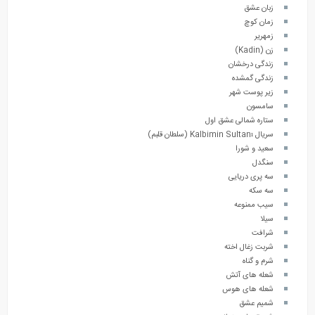
زبان عشق
زمان کوچ
زمهریر
زن (Kadin)
زندگی درخشان
زندگی گمشده
زیر پوست شهر
سامسون
ستاره شمالی عشق اول
سریال Kalbimin Sultanı (سلطان قلبم)
سعید و شورا
سنگدل
سه پری دریایی
سه سکه
سیب ممنوعه
سیلا
شرافت
شربت زغال اخته
شرم و گناه
شعله های آتش
شعله های هوس
شمیم عشق