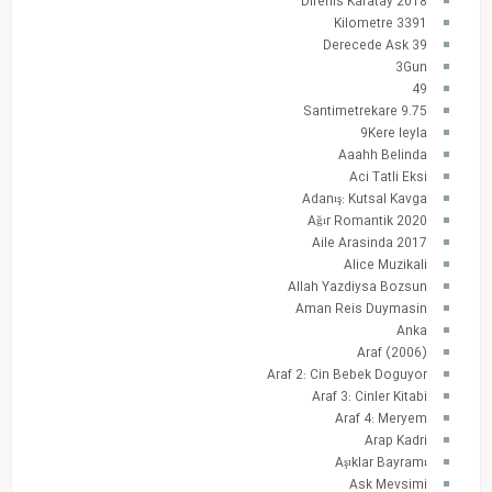
2018 Direnis Karatay
3391 Kilometre
39 Derecede Ask
3Gun
49
9.75 Santimetrekare
9Kere leyla
Aaahh Belinda
Aci Tatli Eksi
Adanış: Kutsal Kavga
Ağır Romantik 2020
Aile Arasinda 2017
Alice Muzikali
Allah Yazdiysa Bozsun
Aman Reis Duymasin
Anka
Araf (2006)
Araf 2: Cin Bebek Doguyor
Araf 3: Cinler Kitabi
Araf 4: Meryem
Arap Kadri
Aşıklar Bayramı
Ask Mevsimi