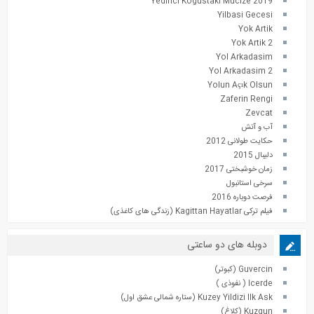
Yedinci Kogustaki Mucize 2019
Yilbasi Gecesi
Yok Artik
Yok Artik 2
Yol Arkadasim
Yol Arkadasim 2
Yolun Açık Olsun
Zaferin Rengi
Zevcat
آب و آتش
حکایت طولانی 2012
دلیبال 2015
زمان خوشبختی 2017
سرخی استانبول
فرصت دوباره 2016
فیلم ترکی Kagittan Hayatlar (زندگی های کاغذی)
دوبله های دو ساعتی
Guvercin (کبوتر)
Icerde ( نفوذی )
Kuzey Yildizi Ilk Ask (ستاره شمالی عشق اول)
Kuzgun (کلاغ)