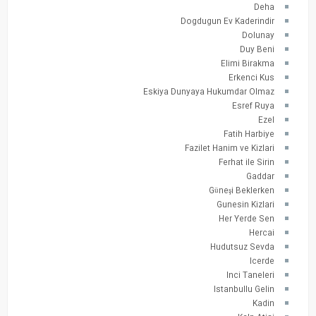
Deha
Dogdugun Ev Kaderindir
Dolunay
Duy Beni
Elimi Birakma
Erkenci Kus
Eskiya Dunyaya Hukumdar Olmaz
Esref Ruya
Ezel
Fatih Harbiye
Fazilet Hanim ve Kizlari
Ferhat ile Sirin
Gaddar
Güneşi Beklerken
Gunesin Kizlari
Her Yerde Sen
Hercai
Hudutsuz Sevda
Icerde
Inci Taneleri
Istanbullu Gelin
Kadin