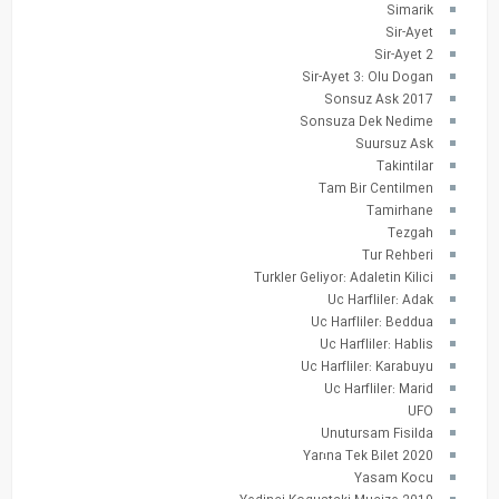
Simarik
Sir-Ayet
Sir-Ayet 2
Sir-Ayet 3: Olu Dogan
Sonsuz Ask 2017
Sonsuza Dek Nedime
Suursuz Ask
Takintilar
Tam Bir Centilmen
Tamirhane
Tezgah
Tur Rehberi
Turkler Geliyor: Adaletin Kilici
Uc Harfliler: Adak
Uc Harfliler: Beddua
Uc Harfliler: Hablis
Uc Harfliler: Karabuyu
Uc Harfliler: Marid
UFO
Unutursam Fisilda
Yarına Tek Bilet 2020
Yasam Kocu