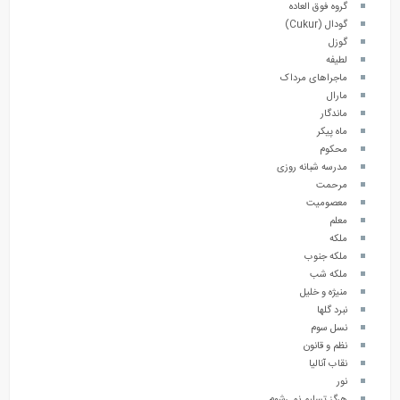
گروه فوق العاده
گودال (Cukur)
گوزل
لطیفه
ماجراهای مرداک
مارال
ماندگار
ماه پیکر
محکوم
مدرسه شبانه روزی
مرحمت
معصومیت
معلم
ملکه
ملکه جنوب
ملکه شب
منیژه و خلیل
نبرد گلها
نسل سوم
نظم و قانون
نقاب آنالیا
نور
هرگز تسلیم نمی‌شوم