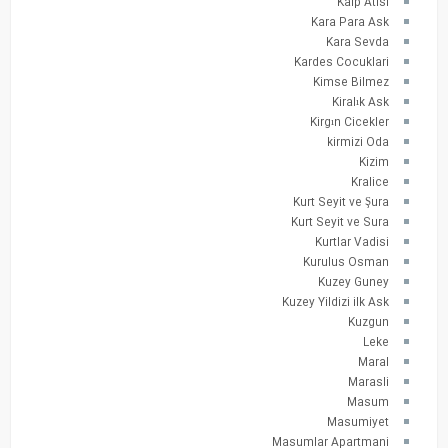
Kalp Atisi
Kara Para Ask
Kara Sevda
Kardes Cocuklari
Kimse Bilmez
Kiralık Ask
Kirgın Cicekler
kirmizi Oda
Kizim
Kralice
Kurt Seyit ve Şura
Kurt Seyit ve Sura
Kurtlar Vadisi
Kurulus Osman
Kuzey Guney
Kuzey Yildizi ilk Ask
Kuzgun
Leke
Maral
Marasli
Masum
Masumiyet
Masumlar Apartmani