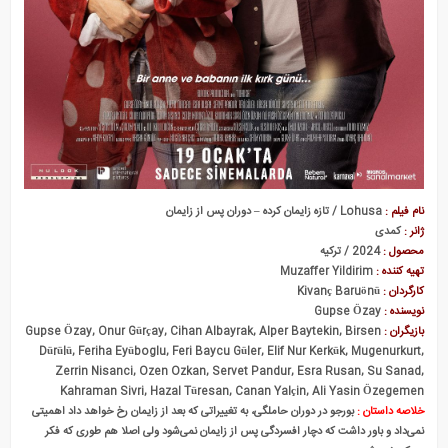
بی سرپرست ها
نام فیلم :
Lohusa / تازه زایمان کرده – دوران پس از زایمان
ژانر :
کمدی
محصول :
2024 / ترکیه
تهیه کننده :
Muzaffer Yildirim
کارگردان :
Kivanç Baruönü
نویسنده :
Gupse Özay
بازیگران :
Gupse Özay, Onur Gürçay, Cihan Albayrak, Alper Baytekin, Birsen
Dürülü, Feriha Eyüboglu, Feri Baycu Güler, Elif Nur Kerkük, Mugenurkurt,
Zerrin Nisanci, Ozen Ozkan, Servet Pandur, Esra Rusan, Su Sanad,
Kahraman Sivri, Hazal Türesan, Canan Yalçin, Ali Yasin Özegemen
خلاصه داستان :
بورجو در دوران حاملگی، به تغییراتی که بعد از زایمان رخ خواهد داد اهمیتی
نمی‌داد و باور داشت که دچار افسردگی پس از زایمان نمی‌شود ولی اصلا هم طوری که فکر