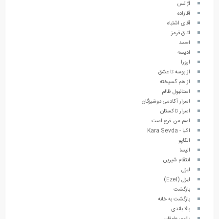
آژانس
آقازاده
آقای اشتباه
اتاق قرمز
احمد
ادیسه
ارورا
از بوسه تا عشق
از هم گسیخته
استانبول ظالم
اسرار آکادمی دوشیزگان
اسرار تاکستان
اسم من فرح است
اکیا - Kara Sevda
الکاپو
الیسا
انتقام شیرین
ایزل
ایزل (Ezel)
بازگشت
بازگشت به خانه
بالا بلندی
بانوی طوفان