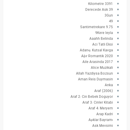
3391 Kilometre
39 Derecede Ask
3Gun
49
9.75 Santimetrekare
9Kere leyla
Aaahh Belinda
Aci Tatli Eksi
Adanış: Kutsal Kavga
Ağır Romantik 2020
Aile Arasinda 2017
Alice Muzikali
Allah Yazdiysa Bozsun
Aman Reis Duymasin
Anka
Araf (2006)
Araf 2: Cin Bebek Doguyor
Araf 3: Cinler Kitabi
Araf 4: Meryem
Arap Kadri
Aşıklar Bayramı
Ask Mevsimi