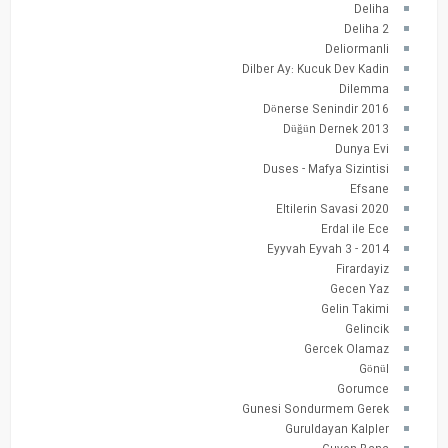
Deliha
Deliha 2
Deliormanli
Dilber Ay: Kucuk Dev Kadin
Dilemma
Dönerse Senindir 2016
Düğün Dernek 2013
Dunya Evi
Duses - Mafya Sizintisi
Efsane
Eltilerin Savasi 2020
Erdal ile Ece
Eyyvah Eyvah 3 - 2014
Firardayiz
Gecen Yaz
Gelin Takimi
Gelincik
Gercek Olamaz
Gönül
Gorumce
Gunesi Sondurmem Gerek
Guruldayan Kalpler