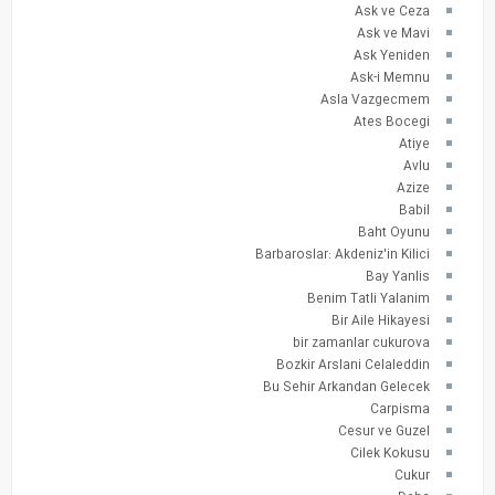
Ask ve Ceza
Ask ve Mavi
Ask Yeniden
Ask-i Memnu
Asla Vazgecmem
Ates Bocegi
Atiye
Avlu
Azize
Babil
Baht Oyunu
Barbaroslar: Akdeniz'in Kilici
Bay Yanlis
Benim Tatli Yalanim
Bir Aile Hikayesi
bir zamanlar cukurova
Bozkir Arslani Celaleddin
Bu Sehir Arkandan Gelecek
Carpisma
Cesur ve Guzel
Cilek Kokusu
Cukur