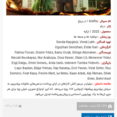
نام سریال :
Arafta / در برزخ
ژانر :
درام
محصول :
2025 / ترکیه
روز پخش :
دوشنبه ها و جمعه ها
تهیه کنندگان :
Sevda Kaygisiz, Vivek Lath
کارگردانان :
Oguzhan Denizhan, Erdal Sari
نویسندگان :
Fatma Özcan, Gizem Yıldız, Banu Ocak, Simge Akovalıer,
Necati Küçükayaz, Nur Araboğa, Onur Keser, Okan Çil, Münevver Yıldız
بازیگران :
Ezgi Dalgıç, Emin Günenç, Arda Şanlı, Şebnem Tumba Yıldırım,
Çağrı Baylan, Bilge Yılmaz, İlay Karataş, Erol Yavan, Virat Sefer, İlsu
Demirci, Fırat Kaya, Pervin Mert, Işıl Mete, Kaan Arkat, Alp İlkman, Dilek
Güler, Betül Asel
خلاصه داستان :
میلیاردر مرموز آتش کاراهان در ازای پرداخت بدهی‌های خانواده ییلدیریم، به
مرجان ییلدیریم پیشنهاد ازدواجی ۱۸۷ روزه می‌دهد. اما این ازدواج صوری، خیلی زود برای هر
دوی آن‌ها به یک رویارویی احساسی و پیش‌بینی‌نشده تبدیل می‌شود.
26,104 بازدید مشاهده
24 دیدگاه
ادامه مطلب / دانلود