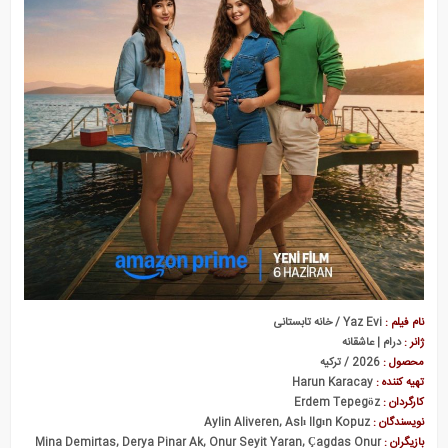
نام فیلم :
Yaz Evi / خانه تابستانی
ژانر :
درام | عاشقانه
محصول :
2026 / ترکیه
تهیه کننده :
Harun Karacay
کارگردان :
Erdem Tepegöz
نویسندگان :
Aylin Aliveren, Aslı Ilgın Kopuz
بازیگران :
Mina Demirtas, Derya Pinar Ak, Onur Seyit Yaran, Çagdas Onur