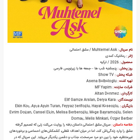
بی سرپرست ها
نام سریال :
Muhtemel Ask / عشق احتمالی
ژانر :
رمانتیک کمدی
محصول :
2026 / ترکیه
روز پخش :
پنجشنبه شب ها – جمعه ها با زیرنویس فارسی
شبکه پخش :
Show TV
تهیه کننده :
Asena Bülbüloglu
شرکت سازنده :
MF Yapim
کارگردان :
Altan Dönmez
نویسندگان :
Elif Gamze Arslan, Derya Kara
بازیگران :
Ekin Koç, Ayça Ayşin Turan, Feyyaz Şerifoğlu, Hayal Köseoğlu,
Evrim Doğan, Cansel Elçin, Melisa Berberoğlu, Müge Bayramoğlu, Selen
Domaç, Melis Minkari, Özgür Berber
خلاصه داستان :
سریال عشق احتمالی داستان دِفنه را روایت می‌کند؛ زنی که تصمیم گرفته
عشق را وارد زندگی‌اش کند، اما در میان اهداف شغلی، کشمکش‌های احساسی و برخوردهای
غیرمنتظره، خود را بین دو مرد سرسخت، جذاب و دشمن یکدیگر می‌یابد. این سریال که در