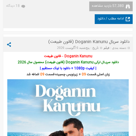
57,380 بازدید مشاهده
18 دیدگاه
ادامه مطلب / دانلود
دانلود سریال Doganin Kanunu (قانون طبیعت)
دسته بندی :
فیلم
تاریخ : پنج‌شنبه 6 آگوست 2026
Doganin Kanunu – قانون طبیعت
دانلود سریـال ترکی Doganin Kanunu (قانون طبیعت) محصول سال 2026
| کیفیت 1080p + دانلود با لینک مستقیم |
زبان اصلی قسمت
09
+ زیرنویس چسبیده قسمت
09
اضافه شد