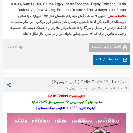
Öztürk, Kamil Güler, Selma Ergeç, Nehir Erdogan, Tugay Erdogan, Seda
Dadasova, Rüya Andaç, Emirhan Dönmez, Esra Akkaya, Ipek Ersan
خلاصه داستان :
سلین ۲۱ ساله، ناگهان خود را در تابستان سال ۱۹۹۶ می‌یابد و به شکلی
غیرمنتظره در قالب یکی از نزدیک‌ترین دوستان مادر جوانش قرار می‌گیرد. این سفر عجیب به
گذشته، فرصتی در اختیار او می‌گذارد تا نه‌تنها جوانی مادرش را از نزدیک ببیند، بلکه تصمیم‌ها
و انتخاب‌هایی را درک کند که مسیر زندگی خانواده‌اش را در زمان حال شکل داده‌اند.
1,639 بازدید مشاهده
0 دیدگاه
ادامه مطلب / دانلود
دانلود فیلم Gelin Takimi 2 (اکیپ عروس 2)
دسته بندی :
فیلم
تاریخ : جمعه 19 ژوئن 2026
دانلود فیلم Gelin Takimi 2
دانلود فیلم “اکیپ عروس 2” محصول سال 2025 ترکیه
| کیفیت عالی 1080p + دانلود با لینک مستقیم |