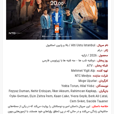
نام سریال :
Alti Ustu Istanbul / بالا و پایین استانبول
ژانر :
درام
محصول :
2026 / ترکیه
روز پخش :
دوشنبه شب ها – سه شنبه ها با زیرنویس فارسی
شبکه پخش :
ATV
تهیه کننده :
Mehmet Yigit Alp
شرکت سازنده :
NTC Medya
کارگردان :
Müge Uğurlar
نویسندگان :
Yekta Torun, Hilal Yıldız
بازیگران :
Feyyaz Duman, Nehir Erdoğan, İlker Aksum, Rahimcan Kapkap,
Öykü Gürman, Elçin Zehra İrem, Kaan Çakır, Yüsra Geyik, Berk Ali Çatal,
Cem Söküt, Sacide Taşaner
خلاصه داستان :
این سریال داستان امیر و دوستانش را روایت می‌کند که در یکی از محله‌های
حاشیه‌ای زندگی می‌کنند و در حالی که در پی تحقق رؤیاهای خود هستند، با آزمون‌هایی چون