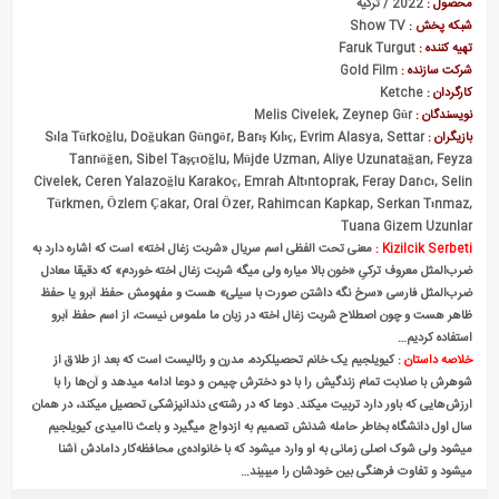
محصول :
2022 / ترکیه
شبکه پخش :
Show TV
تهیه کننده :
Faruk Turgut
شرکت سازنده :
Gold Film
کارگردان :
Ketche
نویسندگان :
Melis Civelek, Zeynep Gür
بازیگران :
Sıla Türkoğlu, Doğukan Güngör, Barış Kılıç, Evrim Alasya, Settar
Tanrıöğen, Sibel Taşçıoğlu, Müjde Uzman, Aliye Uzunatağan, Feyza
Civelek, Ceren Yalazoğlu Karakoç, Emrah Altıntoprak, Feray Darıcı, Selin
Türkmen, Özlem Çakar, Oral Özer, Rahimcan Kapkap, Serkan Tınmaz,
Tuana Gizem Uzunlar
Kizilcik Serbeti :
معنی تحت الفظی اسم سریال «شربت زغال اخته» است که اشاره دارد به
ضرب‌المثل معروف ترکیِ «خون بالا میاره ولی میگه شربت زغال اخته خوردم» که دقیقا معادل
ضرب‌المثل فارسی «سرخ نگه داشتن صورت با سیلی» هست و مفهومش حفظ آبرو یا حفظ
ظاهر هست و چون اصطلاح شربت زغال اخته در زبان ما ملموس نیست، از اسم حفظ آبرو
استفاده کردیم…
خلاصه داستان :
کیویلجیم یک خانم تحصیلکرده، مدرن و رئالیست است که بعد از طلاق از
شوهرش با صلابت تمام زندگیش را با دو دخترش چیمن و دوعا ادامه میدهد و آن‌ها را با
ارزش‌هایی که باور دارد تربیت میکند. دوعا که در رشته‌ی دندانپزشکی تحصیل میکند، در همان
سال اول دانشگاه بخاطر حامله شدنش تصمیم به ازدواج میگیرد و باعث ناامیدی کیویلجیم
میشود ولی شوک اصلی زمانی به او وارد میشود که با خانواده‌ی محافظه‌کار دامادش آشنا
میشود و تفاوت فرهنگی بین خودشان را میبیند…