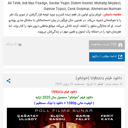
Ali Tetik, Isik Naz Özedgü, Serdar Yegin, Didem Inselel, Muttalip Müjdeci,
Gamze Topuz, Cenk Gürpinar, Ahmetcan Nurman
خلاصه داستان :
اوزلم برای اولین بار طعم دیده شدن و مورد توجه قرار گرفتن از سوی یک نفر
را با خوشحالی تجربه می‌کند. در همین حال اوزگور در بیان احساساتش با مشکل جدی روبه‌رو
است. او که به‌تازگی عشق را کشف کرده، تلاش می‌کند موانع عاطفی درون خود را کنار بزند، اما
هم‌زمان خود را در آستانه یک تحول و تغییر مهم در زندگی‌اش می‌بیند.
758 بازدید مشاهده
0 دیدگاه
ادامه مطلب / دانلود
دانلود فیلم Uykucu (خوابالو)
دسته بندی :
فیلم
تاریخ : سه‌شنبه 16 ژوئن 2026
دانلود فیلم Uykucu
دانلود فیلم “خوابالو” محصول سال 2025 ترکیه
| کیفیت عالی 1080p + دانلود با لینک مستقیم |