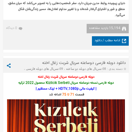
دنیای پیچیده روابط مدرن جریان دارد، سفر شخصیت‌هایی را به تصویر می‌کشد که میان عشق،
منطق و شور و اشتیاق گرفتار شده‌اند و با تغییر مداوم تعادل‌ها، مسیر زندگی‌شان شکل
می‌گیرد.
15,194 بازدید مشاهده
0 دیدگاه
ادامه مطلب / دانلود
دانلود دوبله فارسی دوساعته سریال شربت زغال اخته
دسته بندی :
08-سریال های دوبله دو ساعته
،
09-سریال های دوبله فارسی
،
2022
،
شربت زغال اخته
،
شربت زغال اخته (Kizilcik Serbeti)
تاریخ : جمعه
7 آگوست 2026
دوبله فارسی دوساعته سریال شربت زغال اخته
دوبله فارسی نسخه دوساعته سریال Kizilcik Serbeti محصول 2022 ترکیه
| کیفیت عالی HDTV,1080p + لینک مستقیم |
قسمت
71 تا 75
اضافه شد