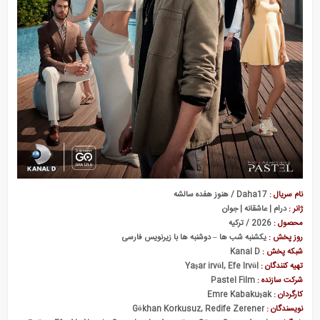
نام سریال :
Daha17 / هنوز هفده سالشه
ژانر :
درام | عاشقانه | جوان
محصول :
2026 / ترکیه
روز پخش :
یکشنبه شب ها – دوشنبه ها با زیرنویس فارسی
شبکه پخش :
Kanal D
تهیه کنندگان :
Yaşar irvül, Efe Irvül
شرکت سازنده :
Pastel Film
کارگردان :
Emre
Kabakuşak
نویسندگان :
Gökhan Korkusuz, Redife Zerener