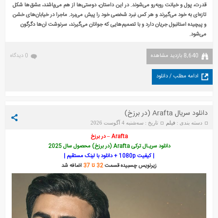
قدرت، پول و خیانت روبه‌رو می‌شوند. در این داستان، دوستی‌ها از هم می‌پاشند، عشق‌ها شکل
تازه‌ای به خود می‌گیرند و هر کس نبرد شخصی خود را پیش می‌برد. ماجرا در خیابان‌های خشن
و پیچیده استانبول جریان دارد و با تصمیم‌هایی که جوانان می‌گیرند، سرنوشت آن‌ها دگرگون
می‌شود.
8,640 بازدید مشاهده
0 دیدگاه
ادامه مطلب / دانلود
دانلود سریال Arafta (در برزخ)
دسته بندی :
فیلم
تاریخ : سه‌شنبه 4 آگوست 2026
Arafta – در برزخ
دانلود سریـال ترکی Arafta (در برزخ) محصول سال 2025
| کیفیت 1080p + دانلود با لینک مستقیم |
زیرنویس چسبیده قسمت
32 تا 37
اضافه شد