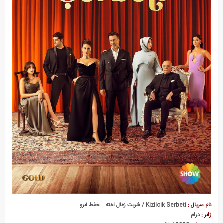
نام سریال :
Kizilcik Serbeti / شربت زغال اخته – حفظ آبرو
ژانر :
درام