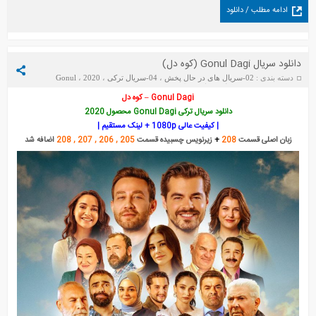
ادامه مطلب / دانلود
دانلود سریال Gonul Dagi (کوه دل)
دسته بندی :
02-سریال های در حال پخش
،
04-سریال ترکی
،
2020
،
Gonul
Gonul Dagi
،
Dagi
،
فیلم
تاریخ : یکشنبه 21 ژوئن 2026
Gonul Dagi – کوه دل
دانلود سریال ترکی Gonul Dagi محصول 2020
| کیفیت عالی 1080p + لینک مستقیم |
زبان اصلی قسمت
208
+
زیرنویس چسبیده قسمت
205 , 206 , 207 , 208
اضافه شد