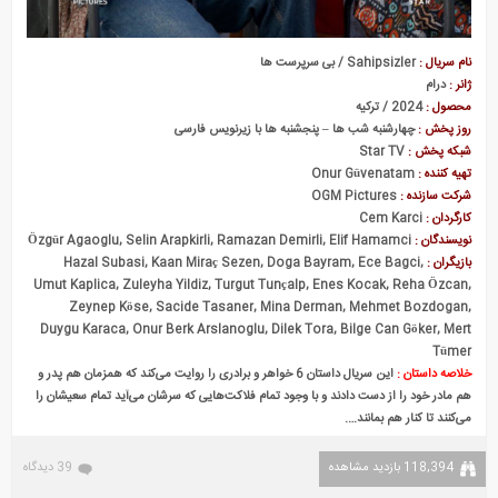
نام سریال :
Sahipsizler / بی سرپرست ها
ژانر :
درام
محصول :
2024 / ترکیه
روز پخش :
چهارشنبه شب ها – پنجشنبه ها با زیرنویس فارسی
شبکه پخش :
Star TV
تهیه کننده :
Onur Güvenatam
شرکت سازنده :
OGM Pictures
کارگردان :
Cem Karci
نویسندگان :
Özgür Agaoglu, Selin Arapkirli, Ramazan Demirli, Elif Hamamci
بازیگران :
Hazal Subasi, Kaan Miraç Sezen, Doga Bayram, Ece Bagci,
Umut Kaplica, Zuleyha Yildiz, Turgut Tunçalp, Enes Kocak, Reha Özcan,
Zeynep Köse, Sacide Tasaner, Mina Derman, Mehmet Bozdogan,
Duygu Karaca, Onur Berk Arslanoglu, Dilek Tora, Bilge Can Göker, Mert
Tümer
خلاصه داستان :
این سریال داستان 6 خواهر و برادری را روایت می‌کند که همزمان هم پدر و
هم مادر خود را از دست دادند و با وجود تمام فلاکت‌هایی که سرشان می‌آید تمام سعیشان را
می‌کنند تا کنار هم بمانند….
118,394 بازدید مشاهده
39 دیدگاه