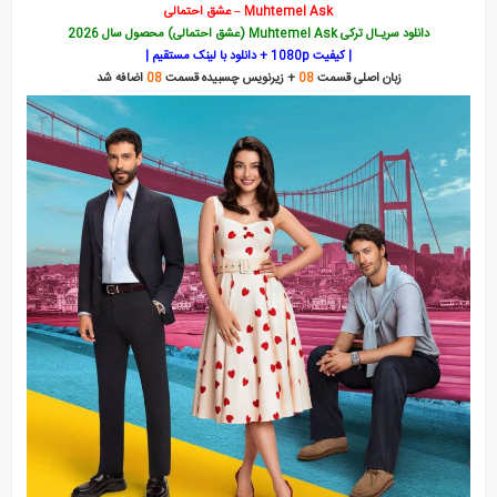
Muhtemel Ask – عشق احتمالی
دانلود سریـال ترکی Muhtemel Ask (عشق احتمالی) محصول سال 2026
| کیفیت 1080p + دانلود با لینک مستقیم |
زبان اصلی قسمت
08
+ زیرنویس چسبیده قسمت
08
اضافه شد
قانون طبیعت
بالا و پایین استانبول
در برزخ
هنوز هفده سالشه