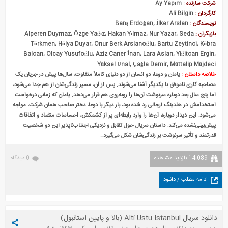
شرکت سازنده :
Ay Yapım
کارگردان :
Ali Bilgin
نویسندگان :
Barış Erdoğan, İlker Arslan
بازیگران :
Alperen Duymaz, Özge Yağız, Hakan Yılmaz, Nur Yazar, Seda
Türkmen, Hülya Duyar, Onur Berk Arslanoğlu, Bartu Zeytinci, Kübra
Balcan, Olcay Yusufoğlu, Aziz Caner İnan, Lara Aslan, Yiğitcan Ergin,
Yüksel Ünal, Çağla Demir, Müttalip Müjdeci
خلاصه داستان :
یامان و دوعا، دو انسان از دو دنیای کاملاً متفاوت، سال‌ها پیش در جریان یک
مصاحبه کاری ناموفق با یکدیگر آشنا می‌شوند. پس از آن، مسیر زندگی‌شان از هم جدا می‌شود،
اما پنج سال بعد دوباره سرنوشت آن‌ها را روبه‌روی هم قرار می‌دهد. یامان که زمانی درخواست
استخدامش در هلدینگ آرجالی رد شده بود، بار دیگر با دوعا، دختر صاحب همان شرکت، مواجه
می‌شود. این دیدار دوباره، آن‌ها را وارد رابطه‌ای پر از کشمکش، احساسات متضاد و اتفاقات
پیش‌بینی‌نشده می‌کند. داستان سریال حول تقابل و نزدیکی اجتناب‌ناپذیر این دو شخصیت
قدرتمند و تأثیر سرنوشت بر زندگی‌شان شکل می‌گیرد…
14,089 بازدید مشاهده
0 دیدگاه
ادامه مطلب / دانلود
دانلود سریال Alti Ustu Istanbul (بالا و پایین استانبول)