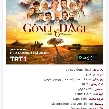
نام سریال :
Gonul Dagi / کوه دل
ژانر :
درام | کمدی
روز پخش :
شنبه شب ها – یکشنبه ها با زیرنویس فارسی
شبکه پخش :
TRT1
محصول :
2020 / ترکیه
تهیه کننده :
Ferhat Eşsiz
شرکت ساخت :
Köprü Film
نویسنده :
Ali Asaf Elmas و Mustafa Becit