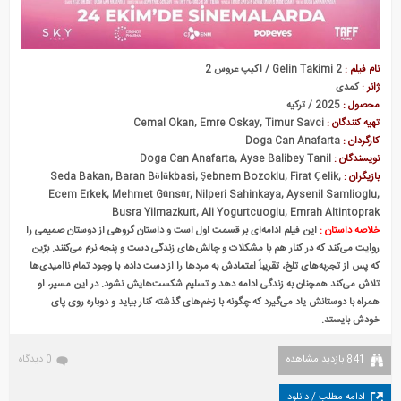
نام فیلم :
Gelin Takimi 2 / اکیپ عروس 2
ژانر :
کمدی
محصول :
2025 / ترکیه
تهیه کنندگان :
Cemal Okan, Emre Oskay, Timur Savci
کارگردان :
Doga Can Anafarta
نویسندگان :
Doga Can Anafarta, Ayse Balibey Tanil
بازیگران :
Seda Bakan, Baran Bölükbasi, Şebnem Bozoklu, Firat Çelik,
Ecem Erkek, Mehmet Günsür, Nilperi Sahinkaya, Aysenil Samlioglu,
Busra Yilmazkurt, Ali Yogurtcuoglu, Emrah Altintoprak
خلاصه داستان :
این فیلم ادامه‌ای بر قسمت اول است و داستان گروهی از دوستان صمیمی را
روایت می‌کند که در کنار هم با مشکلات و چالش‌های زندگی دست و پنجه نرم می‌کنند.
برّین
که پس از تجربه‌های تلخ، تقریباً اعتمادش به مردها را از دست داده، با وجود تمام ناامیدی‌ها
تلاش می‌کند همچنان به زندگی ادامه دهد و تسلیم شکست‌هایش نشود. در این مسیر، او
همراه با دوستانش یاد می‌گیرد که چگونه با زخم‌های گذشته کنار بیاید و دوباره روی پای
خودش بایستد.
841 بازدید مشاهده
0 دیدگاه
ادامه مطلب / دانلود