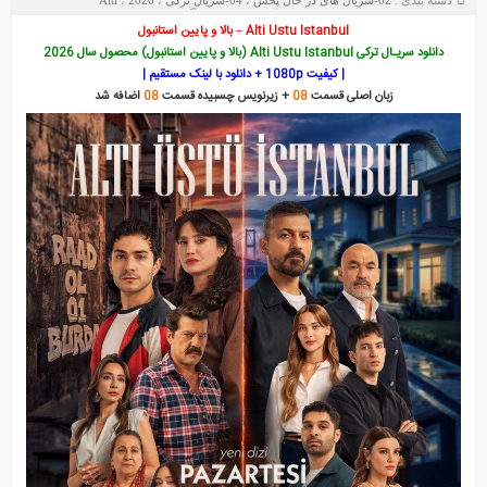
دسته بندی :
02-سریال های در حال پخش
،
04-سریال ترکی
،
2026
،
Alti
Alti Ustu Istanbul
،
Ustu Istanbul
تاریخ : سه‌شنبه 4 آگوست 2026
Alti Ustu Istanbul – بالا و پایین استانبول
دانلود سریـال ترکی Alti Ustu Istanbul (بالا و پایین استانبول) محصول سال 2026
| کیفیت 1080p + دانلود با لینک مستقیم |
زبان اصلی قسمت
08
+ زیرنویس چسبیده قسمت
08
اضافه شد