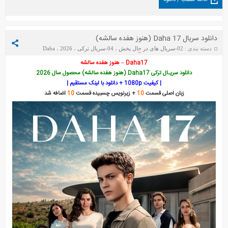
دانلود سریال Daha 17 (هنوز هفده سالشه)
دسته بندی :
02-سریال های در حال پخش
،
04-سریال ترکی
،
2026
،
Daha
Daha 17
،
17
تاریخ : دوشنبه 3 آگوست 2026
Daha17 – هنوز هفده سالشه
دانلود سریـال ترکی Daha17 (هنوز هفده سالشه) محصول سال 2026
| کیفیت 1080p + دانلود با لینک مستقیم |
زبان اصلی قسمت
10
+ زیرنویس چسبیده قسمت
10
اضافه شد