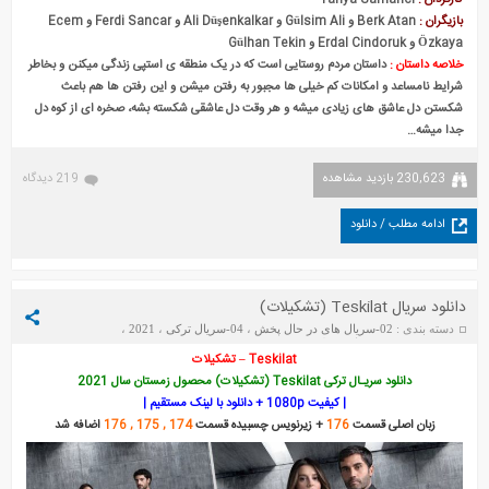
کارگردان :
Yahya Samanci
بازیگران :
Berk Atan و Gülsim Ali و Ali Düşenkalkar و Ferdi Sancar و Ecem
Özkaya و Erdal Cindoruk و Gülhan Tekin
خلاصه داستان :
داستان مردم روستایی است که در یک منطقه ی استپی زندگی میکنن و بخاطر
شرایط نامساعد و امکانات کم خیلی ها مجبور به رفتن میشن و این رفتن ها هم باعث
شکستن دل عاشق های زیادی میشه و هر وقت دل عاشقی شکسته بشه، صخره ای از کوه دل
جدا میشه…
230,623 بازدید مشاهده
219 دیدگاه
ادامه مطلب / دانلود
دانلود سریال Teskilat (تشکیلات)
دسته بندی :
02-سریال های در حال پخش
،
04-سریال ترکی
،
2021
،
Teskilat
،
Teskilat
تاریخ : یکشنبه 21 ژوئن 2026
Teskilat – تشکیلات
دانلود سریـال ترکی Teskilat (تشکیلات) محصول زمستان سال 2021
| کیفیت 1080p + دانلود با لینک مستقیم |
زبان اصلی قسمت
176
+ زیرنویس چسبیده قسمت
174 , 175 , 176
اضافه شد