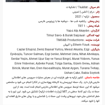
نام سریال :
Teşkilat / تشکیلات
ژانر :
درام | اکشن | امنیتی
محصول :
ترکیه / 2021
زمان پخش :
یکشنبه شب ها – دوشنبه ها با زیرنویس فارسی
شبکه پخش :
TRT 1
کارگردان :
Yağız Alp Akaydın
تهیه کنندگان :
Timur Savcı & Burak Sağyaşar
شرکت سازنده :
TIMS&B Productions
نویسنده :
Ethem Özışık و اکیپش
بازیگران :
Çağlar Ertuğrul, Deniz Baysal Yurtcu, Mesut Akusta, Ezgi
Eyüboğlu, Tuncer Salman, Ezgi Şenler, Mehmet Usta, Nihat Altınkaya,
Serdar Yeğin, Ahmet Uğur Say ve Yavuz Bingöl, Murat Yıldırım, Yunus
Emre Yıldırımer, Aybüke Pusat, Tolga Sarıtaş, Gizem Güneş, Adnan
Biricik, Murat Han, Eren Hacısalihoğlu, Murat Aygen, Tuvana Türkay,
Ushan Çakır, Rabia Soytürk
خلاصه داستان :
کشور ترکیه به طور فزاینده ای در معرض عملیات سرویس های اطلاعاتی
خارجی قرار دارد. یک حمله تروریستی به کارخانه پهپادسازی در آنکارا انجام می شود و مشخص
میشود که این حمله توسط سرویس های اطلاعاتی خارجی انجام شده است. بعد از این
حملات، یک تیم کاملا مخفی در MIT (وزارت اطلاعات ترکیه) تشکیل می شود. این تیم با به
خطر انداختن جان خود، نیروهای پشت این حملات را شناسایی و با روش های خارق العاده ای
آنها را نابود میکنند.