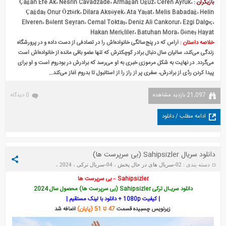
بازیگران :
،
Ceren Ayruk
،
Armağan Oğuz
،
Nesrin Cavadzade
،
Çağan Efe Ak
Çağdaş Onur Öztürk
،
Dilara Aksüyek
،
Ata Yaşat
،
Melis Babadağ
،
Helin
Elveren
،
Bülent Seyran
،
Cemal Toktaş
،
Deniz Ali Cankorur
،
Ezgi Dalgıç
،
Hakan Meriçliler
،
Batuhan Mora
،
Güneş Hayat
خلاصه داستان :
آراس که در پنج‌سالگی خانواده‌اش را در تصادفی از دست داده و در پرورشگاه
زندگی می‌کند، سالیان سال دنبال برادر کوچکترش که تنها عضو باقی مانده از خانواده‌اش است
می‌گردد. در نهایت به شکل مرموزی خبری به او می‌رسد که برادرش در بودروم است و او برای
پیدا کردن ردّی از برادرش، سفری پر از راز را از استانبول تا بدروم آغاز می‌کند…
21,097 بازدید مشاهده
0 دیدگاه
ادامه مطلب / دانلود
دانلود سریال Sahipsizler (بی سرپرست ها)
دسته بندی :
02-سریال های در حال پخش
،
04-سریال ترکی
،
2024
،
Sahipsizler
،
Sahipsizler
تاریخ : سه‌شنبه 14 جولای 2026
Sahipsizler – بی سرپرست ها
دانلود سریـال ترکی Sahipsizler (بی سرپرست ها) محصول سال 2024
| کیفیت 1080p + دانلود با لینک مستقیم |
زیرنویس چسبیده قسمت
47 تا 51 (پایان)
اضافه شد