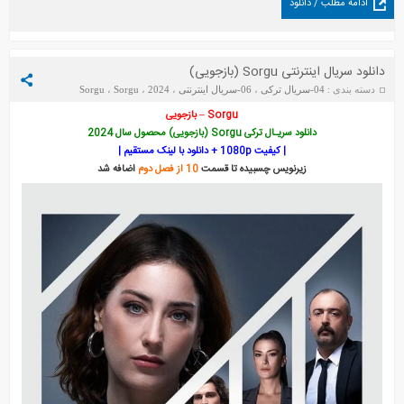
ادامه مطلب / دانلود
دانلود سریال اینترنتی Sorgu (بازجویی)
دسته بندی :
04-سریال ترکی
،
06-سریال اینترنتی
،
2024
،
Sorgu
،
Sorgu
(TOD)
تاریخ : جمعه 28 نوامبر 2025
Sorgu – بازجویی
دانلود سریـال ترکی Sorgu (بازجویی) محصول سال 2024
| کیفیت 1080p + دانلود با لینک مستقیم |
زیرنویس چسبیده تا قسمت
10 از فصل دوم
اضافه شد