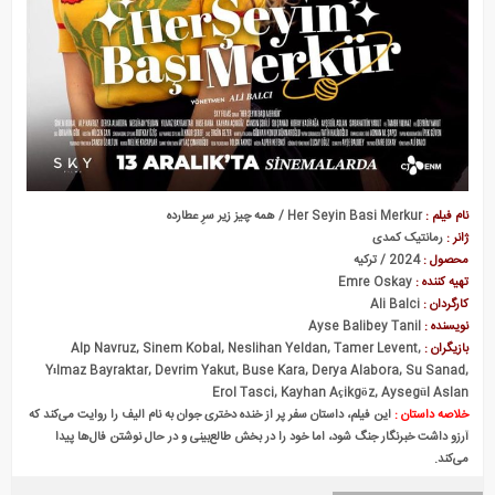
نام فیلم :
Her Seyin Basi Merkur / همه چیز زیر سرِ عطارده
ژانر :
رمانتیک کمدی
محصول :
2024 / ترکیه
تهیه کننده :
Emre Oskay
کارگردان :
Ali Balci
نویسنده :
Ayse Balibey Tanil
بازیگران :
Alp Navruz, Sinem Kobal, Neslihan Yeldan, Tamer Levent,
Yılmaz Bayraktar, Devrim Yakut, Buse Kara, Derya Alabora, Su Sanad,
Erol Tasci, Kayhan Açikgöz, Aysegül Aslan
خلاصه داستان :
این فیلم، داستان سفر پر از خنده دختری جوان به نام الیف را روایت می‌کند که
آرزو داشت خبرنگار جنگ شود، اما خود را در بخش طالع‌بینی و در حال نوشتن فال‌ها پیدا
می‌کند.