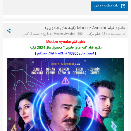
ادامه مطلب / دانلود
دانلود فیلم Mucize Aynalar (آینه‌ های جادویی)
دسته بندی :
05-فیلم ترکی
،
2024
،
Mucize Aynalar
تاریخ : جمعه 3 اکتبر
2025
دانلود فیلم Mucize Aynalar
دانلود فیلم “آینه‌ های جادویی” محصول سال 2024 ترکیه
| کیفیت عالی 1080p + دانلود با لینک مستقیم |