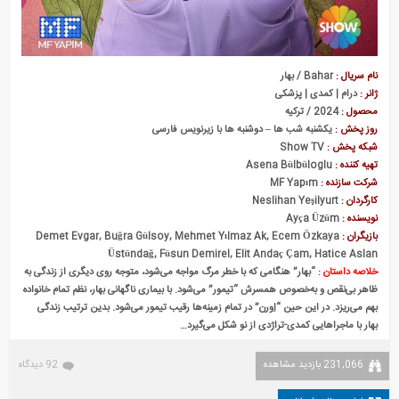
نام سریال :
Bahar / بهار
ژانر :
درام | کمدی | پزشکی
محصول :
2024 / ترکیه
روز پخش :
یکشنبه شب ها – دوشنبه ها با زیرنویس فارسی
شبکه پخش :
Show TV
تهیه کننده :
Asena Bülbüloglu
شرکت سازنده :
MF Yapım
کارگردان :
Neslihan Yeşilyurt
نویسنده :
Ayça Üzüm
بازیگران :
Demet Evgar, Buğra Gülsoy, Mehmet Yılmaz Ak, Ecem Özkaya
Üstündağ, Füsun Demirel, Elit Andaç Çam, Hatice Aslan
خلاصه داستان :
“بهار” هنگامی که با خطر مرگ مواجه می‌شود، متوجه روی دیگری از زندگی به
ظاهر بی‌نقص و به‌خصوص همسرش “تیمور” می‌شود. با بیماری ناگهانی بهار، نظم تمام خانواده
بهم می‌ریزد. در این حین “اِورن” در تمام زمینه‌ها رقیب تیمور می‌شود. بدین ترتیب زندگی
بهار با ماجراهایی کمدی-تراژدی از نو شکل می‌گیرد…
231,066 بازدید مشاهده
92 دیدگاه