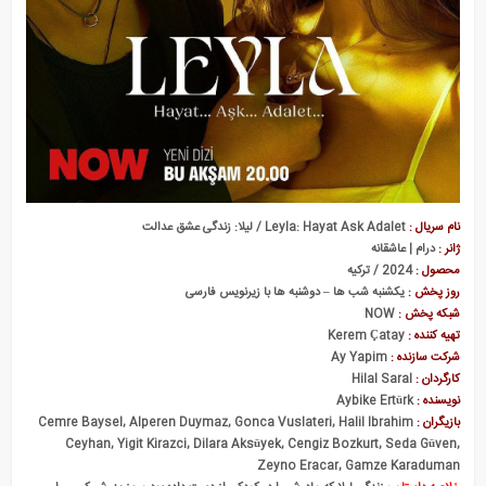
نام سریال :
Leyla: Hayat Ask Adalet / لیلا: زندگی عشق عدالت
ژانر :
درام | عاشقانه
محصول :
2024 / ترکیه
روز پخش :
یکشنبه شب ها – دوشنبه ها با زیرنویس فارسی
شبکه پخش :
NOW
تهیه کننده :
Kerem Çatay
شرکت سازنده :
Ay Yapim
کارگردان :
Hilal Saral
نویسنده :
Aybike Ertürk
بازیگران :
Cemre Baysel, Alperen Duymaz, Gonca Vuslateri, Halil Ibrahim
Ceyhan, Yigit Kirazci, Dilara Aksüyek, Cengiz Bozkurt, Seda Güven,
Zeyno Eracar, Gamze Karaduman