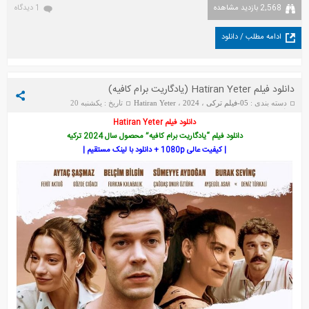
2,568 بازدید مشاهده
1 دیدگاه
ادامه مطلب / دانلود
دانلود فیلم Hatiran Yeter (یادگاریت برام کافیه)
دسته بندی :
05-فیلم ترکی
،
2024
،
Hatiran Yeter
تاریخ : یکشنبه 20
جولای 2025
دانلود فیلم Hatiran Yeter
دانلود فیلم “یادگاریت برام کافیه” محصول سال 2024 ترکیه
| کیفیت عالی 1080p + دانلود با لینک مستقیم |