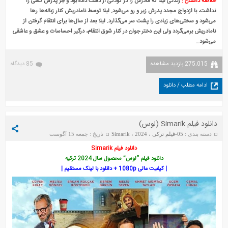
خلاصه داستان :
زندگی لیلا که مادرش را در کودکی از دست داده بود و جز پدرش کسی را
نداشت، با ازدواج مجدد پدرش زیر و رو می‌شود. لیلا توسط نامادریش کنار زباله‌ها رها
می‌شود و سختی‌های زیادی را پشت سر می‌گذارد. لیلا بعد از سال‌ها برای انتقام گرفتن از
نامادریش برمی‌گردد ولی این دختر جوان در کنار شوق انتقام، درگیر احساسات و عشق و عاشقی
می‌شود…
275,015 بازدید مشاهده
85 دیدگاه
ادامه مطلب / دانلود
دانلود فیلم Simarik (لوس)
دسته بندی :
05-فیلم ترکی
،
2024
،
Simarik
تاریخ : جمعه 15 آگوست
2025
دانلود فیلم Simarik
دانلود فیلم “لوس” محصول سال 2024 ترکیه
| کیفیت عالی 1080p + دانلود با لینک مستقیم |