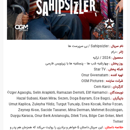
بی سرپرست ها
نام سریال :
Sahipsizler / بی سرپرست ها
ژانر :
درام
محصول :
2024 / ترکیه
روز پخش :
چهارشنبه شب ها – پنجشنبه ها با زیرنویس فارسی
شبکه پخش :
Star TV
تهیه کننده :
Onur Güvenatam
شرکت سازنده :
OGM Pictures
کارگردان :
Cem Karci
نویسندگان :
Özgür Agaoglu, Selin Arapkirli, Ramazan Demirli, Elif Hamamci
بازیگران :
Hazal Subasi, Kaan Miraç Sezen, Doga Bayram, Ece Bagci,
Umut Kaplica, Zuleyha Yildiz, Turgut Tunçalp, Enes Kocak, Reha Özcan,
Zeynep Köse, Sacide Tasaner, Mina Derman, Mehmet Bozdogan,
Duygu Karaca, Onur Berk Arslanoglu, Dilek Tora, Bilge Can Göker, Mert
Tümer
خلاصه داستان :
این سریال داستان 6 خواهر و برادری را روایت می‌کند که همزمان هم پدر و