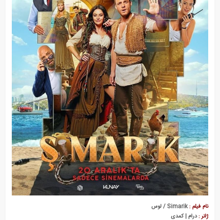
نام فیلم :
Simarik / لوس
ژانر :
درام | کمدی