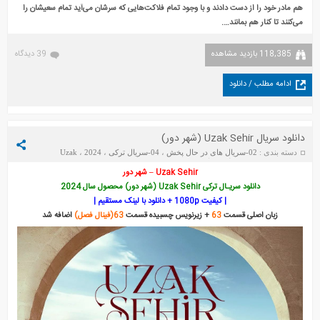
هم مادر خود را از دست دادند و با وجود تمام فلاکت‌هایی که سرشان می‌آید تمام سعیشان را
می‌کنند تا کنار هم بمانند….
118,385 بازدید مشاهده
39 دیدگاه
ادامه مطلب / دانلود
دانلود سریال Uzak Sehir (شهر دور)
دسته بندی :
02-سریال های در حال پخش
،
04-سریال ترکی
،
2024
،
Uzak
Uzak Sehir
،
Sehir
،
فیلم
تاریخ : سه‌شنبه 2 ژوئن 2026
Uzak Sehir – شهر دور
دانلود سریـال ترکی Uzak Sehir (شهر دور) محصول سال 2024
| کیفیت 1080p + دانلود با لینک مستقیم |
زبان اصلی قسمت
63
+ زیرنویس چسبیده قسمت
63(فینال فصل)
اضافه شد