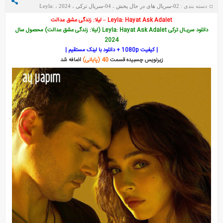
دسته بندی :
02-سریال های در حال پخش
،
04-سریال ترکی
،
2024
،
Leyla:
Hayat Ask Adalet
تاریخ : چهارشنبه 17 سپتامبر 2025
Leyla: Hayat Ask Adalet – لیلا: زندگی عشق عدالت
دانلود سریـال ترکی Leyla: Hayat Ask Adalet (لیلا: زندگی عشق عدالت) محصول سال
2024
| کیفیت 1080p + دانلود با لینک مستقیم |
زیرنویس چسبیده قسمت
40 (پایانی)
اضافه شد