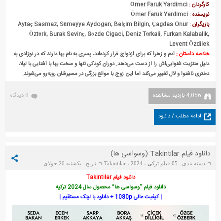
کارگردان :
Ömer Faruk Yardimci
نویسنده :
Ömer Faruk Yardimci
بازیگران :
Aytaç Sasmaz, Sümeyye Aydogan, Belçim Bilgin, Çagdas Onur
Öztürk, Burak Sevinç, Gözde Cigaci, Deniz Türkali, Furkan Kalabalik,
Levent Özdilek
خلاصه داستان :
آدم و زهرا که برای ازدواج فرار کرده‌اند، پسری به نام بها دارند که در نوزادی به
دلیل مننژیت شنوایی‌اش را از دست می‌دهد. دوران کودکی تنها و سخت بها با آشنایی با لیلا،
دختری ناشنوا و لال تغییر می‌کند اما این زوج با موانع بزرگی در مسیرشان روبه‌رو می‌شوند.
4,056 بازدید مشاهده
8 دیدگاه
ادامه مطلب / دانلود
دانلود فیلم Takintilar (وسواسی‌ ها)
دسته بندی :
05-فیلم ترکی
،
2024
،
Takintilar
تاریخ : یکشنبه 20 جولای
2025
دانلود فیلم Takintilar
دانلود فیلم “وسواسی‌ ها” محصول سال 2024 ترکیه
| کیفیت عالی 1080p + دانلود با لینک مستقیم |