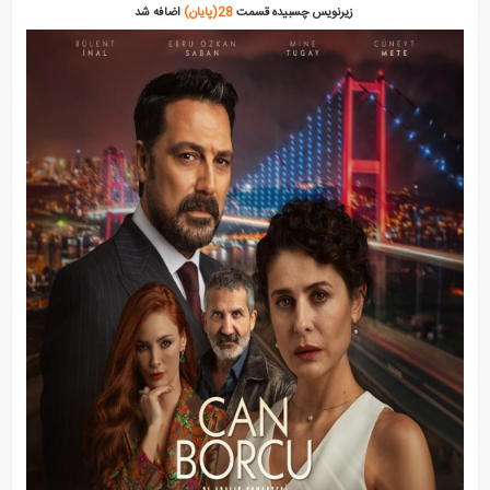
زیرنویس چسبیده قسمت
28(پایان)
اضافه شد