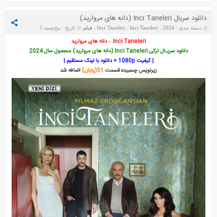
دانلود سریال Inci Taneleri (دانه های مروارید)
دسته بندی :
2024
،
Inci Taneleri
،
Inci Taneleri
،
فیلم
تاریخ : پنج‌شنبه 5
مارس 2026
Inci Taneleri – دانه های مروارید
دانلود سریـال ترکی Inci Taneleri (دانه های مروارید) محصول سال 2024
| کیفیت 1080p + دانلود با لینک مستقیم |
زیرنویس چسبیده قسمت
51(پایان)
اضافه شد