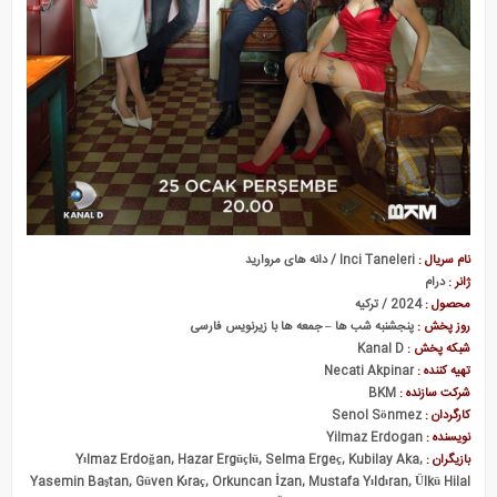
نام سریال :
Inci Taneleri / دانه های مروارید
ژانر :
درام
محصول :
2024 / ترکیه
روز پخش :
پنجشنبه شب ها – جمعه ها با زیرنویس فارسی
شبکه پخش :
Kanal D
تهیه کننده :
Necati Akpinar
شرکت سازنده :
BKM
کارگردان :
Senol Sönmez
نویسنده :
Yilmaz Erdogan
بازیگران :
Yılmaz Erdoğan, Hazar Ergüçlü, Selma Ergeç, Kubilay Aka,
Yasemin Baştan, Güven Kıraç, Orkuncan İzan, Mustafa Yıldıran, Ülkü Hilal