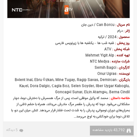
نام سریال :
Can Borcu / دین جان
ژانر :
درام
محصول :
2024 / ترکیه
روز پخش :
شنبه شب ها – یکشنبه ها با زیرنویس فارسی
شبکه پخش :
ATV
تهیه کننده :
Mehmet Yigit Alp
شرکت سازنده :
NTC Medya
کارگردان :
Semih Bagci
نویسنده :
Onur Ugras
بازیگران :
Bülent Inal, Ebru Özkan, Mine Tugay, Ragip Savas, Demircan
Kaçel, Dora Dalgic, Çagla Boz, Selen Soyder, Ilber Uygar Kaboglu,
Goncagül Sunar, Elçin Atamgüç, Berna Cindil
خلاصه داستان :
محمد که وکیل موفقی است، پس از مرگ همسرش با دخترش دوعا، دچار
مشکلاتی می‌شود. دوعا که پدرش را مقصر مرگ مادرش می‌داند، همراه با خشم ناشی از
بحران‌های دوران نوجوانی، پدرش را به شدت تحت فشار قرار می‌دهد. تنش میان این دو، با
تلاش دوعا برای خودکشی به اوج می‌رسد…
43,792 بازدید مشاهده
5 دیدگاه