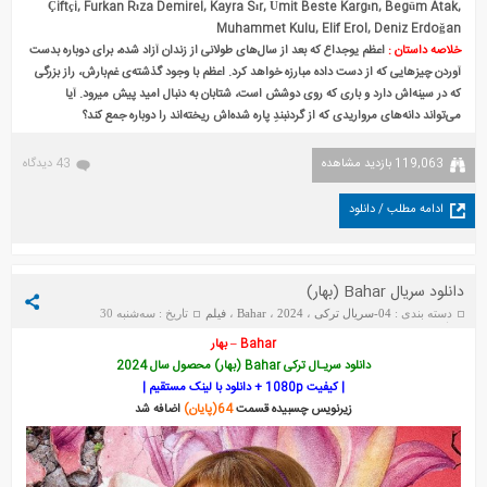
Çiftçi, Furkan Rıza Demirel, Kayra Sır, Ümit Beste Kargın, Begüm Atak,
Muhammet Kulu, Elif Erol, Deniz Erdoğan
خلاصه داستان :
اعظم یوجداع که بعد از سال‌های طولانی از زندان آزاد شده، برای دوباره بدست
آوردن چیزهایی که از دست داده مبارزه خواهد کرد. اعظم با وجود گذشته‌ی غم‌بارش، راز بزرگی
که در سینه‌اش دارد و باری که روی دوشش است، شتابان به دنبال امید پیش میرود. آیا
می‌تواند دانه‌های مرواریدی که از گردنبندِ پاره شده‌اش ریخته‌اند را دوباره جمع کند؟
119,063 بازدید مشاهده
43 دیدگاه
ادامه مطلب / دانلود
دانلود سریال Bahar (بهار)
دسته بندی :
04-سریال ترکی
،
2024
،
Bahar
،
فیلم
تاریخ : سه‌شنبه 30
دسامبر 2025
Bahar – بهار
دانلود سریـال ترکی Bahar (بهار) محصول سال 2024
| کیفیت 1080p + دانلود با لینک مستقیم |
زیرنویس چسبیده قسمت
64(پایان)
اضافه شد