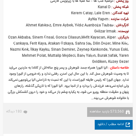
روز پخش :
دوشنبه شب ها – سه شنبه ها با زیرنویس فارسی
شبکه پخش :
Kanal D
تهیه کنندگان :
Kerem Çatay, Lale Eren
شرکت سازنده :
AyNa Yapım
کارگردانان :
Ahmet Katıksız, Emre Aybek, Yıldız Aşanboğa Taşbaşı
نویسنده :
Gülizar Irmak
بازیگران :
Ozan Akbaba, Sinem Ünsal, Gonca Cilasun,Müfit Kayacan, Alper
Çankaya, Ferit Kaya, Atakan Özkaya, Sahra Şaş, Dilin Döğer, Mine Kılıç,
Nazmi Kırık, İlkay Kayku, Sinan Demirer, Zeynep Kankonde, Yunus Eski,
Mehmet Polat, Muttalip Müjdeci, Barış Yalçın, Burak Şafak, Yaren
Güldiken, Kuzey Gezer
خلاصه داستان :
آلیا آلبورا همراه جسد شوهرش و پسر پنج ساله‌اش از کانادا به ماردین می‌آید
تا به وصیت شوهرش عمل کند. با این حال این آمدن، رفتنی ندارد و راه خروجی از آلبورا وجود
ندارد. جهان آلبورا که رئيس طایفه آلبوراست، با این که نسبت به ناراحتی آلیا بی‌توجهی نمی‌کند
ولی اجازه نمی‌دهد فرزندش را بردارد و از آنجا برود. آلیا آلبورا که با تاریکی گذشته، رازهای
پنهان و حقیقت منطقه روبرو می شود، به یکباره چشم باز می‌کند و خود را درون کشمکش بزرگی
با خانواده شوهرش می بیند…
573,560 بازدید مشاهده
180 دیدگاه
ادامه مطلب / دانلود