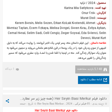
محصول :
2024 / ترکیه
تهیه کننده :
Karina Mia Satlykova
کارگردان :
Onur Ünlü
نویسنده :
Murat Disli
بازیگران :
Kerem Bürsin, Melis Sezen, Erkan Kolçak Köstendil, Ahmet
Mümtaz Taylan, Ecem Özkaya, Melisa Döngel, Güven Kıraç, Evliya Aykan,
Cemal Hünal, Selim Sadi, Celil Cengiz, Deger Soysal, Eda Sölenci, Selin
Deveci, Murat Kurt
خلاصه داستان :
این فیلم داستان مته، پسر لوس یک تاجر ثروتمند را روایت می‌کند که به دلیل
تنبیهی از سوی پدرش خود را در یک روستا در قرن شانزدهم عثمانی می‌یابد و مجبور می‌شود به
عنوان یک سوارکار زندگی کند. مته در اینجا با آشنا شدن با آسنـا، وارد سفری می‌شود که مسیر
زندگی‌اش را تغییر می‌دهد.
5,148 بازدید مشاهده
1 دیدگاه
ادامه مطلب / دانلود
دانلود فیلم Her Seyin Basi Merkur (همه چیز زیر سرِ عطارده)
دسته بندی :
05-فیلم ترکی
،
2024
،
Her Seyin Basi Merkur
تاریخ : جمعه
15 آگوست 2025
دانلود فیلم Her Seyin Basi Merkur