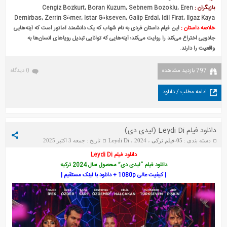
بازیگران :
Cengiz Bozkurt, Boran Kuzum, Sebnem Bozoklu, Eren
Demirbas, Zerrin Sümer, Istar Gökseven, Galip Erdal, Idil Firat, Ilgaz Kaya
خلاصه داستان :
این فیلم داستان فردی به نام شهاب که یک دانشمند آماتور است که آینه‌هایی
جادویی اختراع می‌کند را روایت می‌کند؛ آینه‌هایی که توانایی تبدیل رویاهای انسان‌ها به
واقعیت را دارند.
797 بازدید مشاهده
0 دیدگاه
ادامه مطلب / دانلود
دانلود فیلم Leydi Di (لیدی دی)
دسته بندی :
05-فیلم ترکی
،
2024
،
Leydi Di
تاریخ : جمعه 3 اکتبر 2025
دانلود فیلم Leydi Di
دانلود فیلم “لیدی دی” محصول سال 2024 ترکیه
| کیفیت عالی 1080p + دانلود با لینک مستقیم |