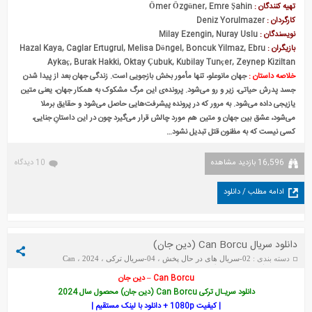
تهیه کنندگان :
Ömer Özgüner, Emre Şahin
کارگردان :
Deniz Yorulmazer
نویسندگان :
Milay Ezengin, Nuray Uslu
بازیگران :
Hazal Kaya, Caglar Ertugrul, Melisa Döngel, Boncuk Yilmaz, Ebru
Aykaç, Burak Hakki, Oktay Çubuk, Kubilay Tunçer, Zeynep Kiziltan
خلاصه داستان :
جهان مانوعلو، تنها مأمور بخش بازجویی است. زندگی جهان بعد از پیدا شدن
جسد پدرش حیاتی، زیر و رو می‌شود. پرونده‌ی این مرگ مشکوک به همکار جهان، یعنی متین
یازیجی داده می‌شود. به مرور که در پرونده پیشرفت‌هایی حاصل می‌شود و حقایق برملا
می‌شود، عشق بین جهان و متین هم مورد چالش قرار می‌گیرد چون در این داستانِ جنایی،
کسی نیست که به مظنون قتل تبدیل نشود…
16,596 بازدید مشاهده
10 دیدگاه
ادامه مطلب / دانلود
دانلود سریال Can Borcu (دین جان)
دسته بندی :
02-سریال های در حال پخش
،
04-سریال ترکی
،
2024
،
Can
Borcu
تاریخ : جمعه 17 اکتبر 2025
Can Borcu – دین جان
دانلود سریـال ترکی Can Borcu (دین جان) محصول سال 2024
| کیفیت 1080p + دانلود با لینک مستقیم |