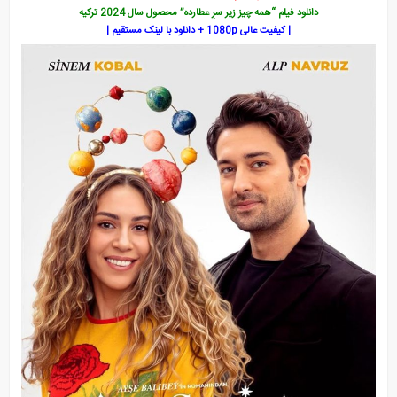
دانلود فیلم “همه چیز زیر سرِ عطارده” محصول سال 2024 ترکیه
| کیفیت عالی 1080p + دانلود با لینک مستقیم |