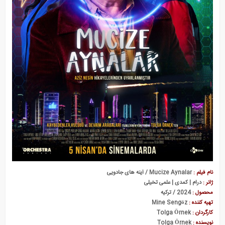
نام فیلم :
Mucize Aynalar / آینه‌ های جادویی
ژانر :
درام | کمدی | علمی تخیلی
محصول :
2024 / ترکیه
تهیه کننده :
Mine Sengöz
کارگردان :
Tolga Örnek
نویسنده :
Tolga Örnek