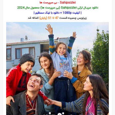
Sahipsizler – بی سرپرست ها
دانلود سریـال ترکی Sahipsizler (بی سرپرست ها) محصول سال 2024
| کیفیت 1080p + دانلود با لینک مستقیم |
زیرنویس چسبیده قسمت
47 تا 51 (پایان)
اضافه شد
قانون طبیعت
بالا و پایین استانبول
در برزخ
هنوز هفده سالشه