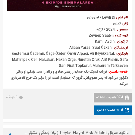
نام فیلم :
Leydi Di / لیدی دی
ژانر :
کمدی
محصول :
2024 / ترکیه
تهیه کننده :
Zeynep Saatçi
کارگردان :
Kamil Aydin
نویسندگان :
Alican Yaras, Suat Özkan
بازیگران :
Bestemsu Özdemir, Özge Özder, Ömür Arpaci, Ali Büyükkartal,
Mahir Ipek, Celil Nalçakan, Hakan Orge, Nurettin Oruk, Arif Piskin, Safa
Sari, Firat Topkorur, Muharrem Türkseven
خلاصه داستان :
نوزات کسیک یک حسابدار رسمی صادق و وفادار است. زندگی او زمانی
دگرگون می‌شود که پسر معنوی‌اش، گُوون که حسابدار است، او را درگیر یک طرح کلاهبرداری
می‌کند.
974 بازدید مشاهده
0 دیدگاه
ادامه مطلب / دانلود
دانلود سریال Leyla: Hayat Ask Adalet (لیلا: زندگی عشق عدالت)