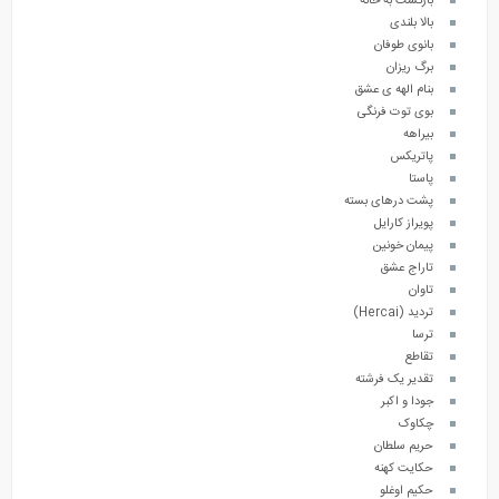
بازگشت به خانه
بالا بلندی
بانوی طوفان
برگ ریزان
بنام الهه ی عشق
بوی توت فرنگی
بیراهه
پاتریکس
پاستا
پشت درهای بسته
پویراز کارایل
پیمان خونین
تاراج عشق
تاوان
تردید (Hercai)
ترسا
تقاطع
تقدیر یک فرشته
جودا و اکبر
چکاوک
حریم سلطان
حکایت کهنه
حکیم اوغلو