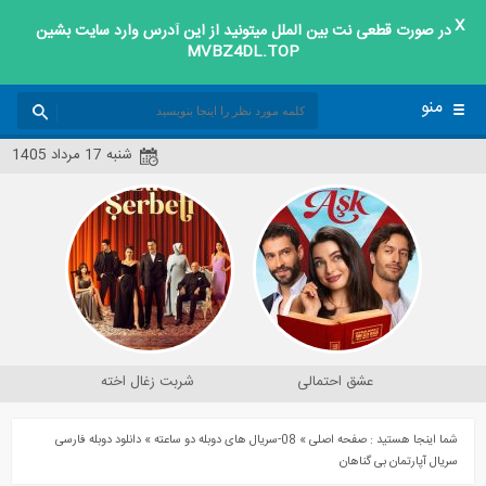
X
در صورت قطعی نت بین الملل میتونید از این آدرس وارد سایت بشین
دانلود فیلم و سریال
MVBZ4DL.TOP
دانلود دوبله فارسی دو ساعته سریال ترکی آپارتمان بی گناهان Masumlar Apartmani
منو
شنبه 17 مرداد 1405
عشق احتمالی
شربت زغال اخته
شما اینجا هستید :
صفحه اصلی
»
08-سریال های دوبله دو ساعته
»
دانلود دوبله فارسی
سریال آپارتمان بی گناهان