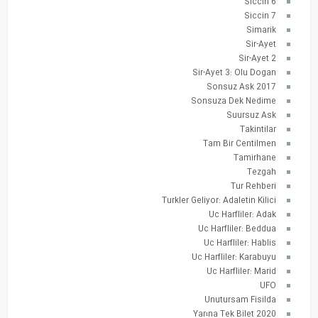
Siccin 6
Siccin 7
Simarik
Sir-Ayet
Sir-Ayet 2
Sir-Ayet 3: Olu Dogan
Sonsuz Ask 2017
Sonsuza Dek Nedime
Suursuz Ask
Takintilar
Tam Bir Centilmen
Tamirhane
Tezgah
Tur Rehberi
Turkler Geliyor: Adaletin Kilici
Uc Harfliler: Adak
Uc Harfliler: Beddua
Uc Harfliler: Hablis
Uc Harfliler: Karabuyu
Uc Harfliler: Marid
UFO
Unutursam Fisilda
Yarına Tek Bilet 2020