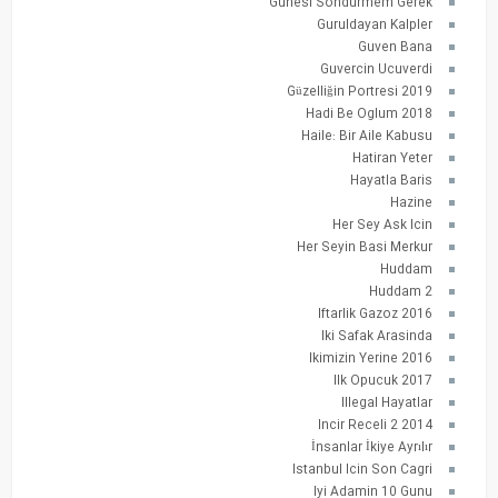
Gunesi Sondurmem Gerek
Guruldayan Kalpler
Guven Bana
Guvercin Ucuverdi
Güzelliğin Portresi 2019
Hadi Be Oglum 2018
Haile: Bir Aile Kabusu
Hatiran Yeter
Hayatla Baris
Hazine
Her Sey Ask Icin
Her Seyin Basi Merkur
Huddam
Huddam 2
Iftarlik Gazoz 2016
Iki Safak Arasinda
Ikimizin Yerine 2016
Ilk Opucuk 2017
Illegal Hayatlar
Incir Receli 2 2014
İnsanlar İkiye Ayrılır
Istanbul Icin Son Cagri
Iyi Adamin 10 Gunu