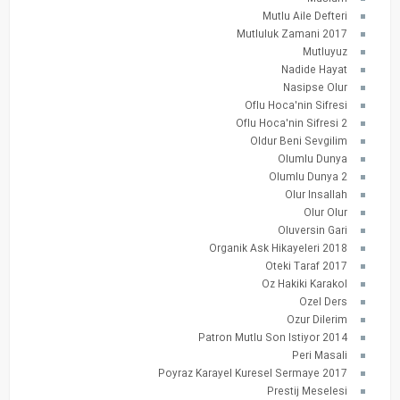
Mutlu Aile Defteri
Mutluluk Zamani 2017
Mutluyuz
Nadide Hayat
Nasipse Olur
Oflu Hoca'nin Sifresi
Oflu Hoca'nin Sifresi 2
Oldur Beni Sevgilim
Olumlu Dunya
Olumlu Dunya 2
Olur Insallah
Olur Olur
Oluversin Gari
Organik Ask Hikayeleri 2018
Oteki Taraf 2017
Oz Hakiki Karakol
Ozel Ders
Ozur Dilerim
Patron Mutlu Son Istiyor 2014
Peri Masali
Poyraz Karayel Kuresel Sermaye 2017
Prestij Meselesi