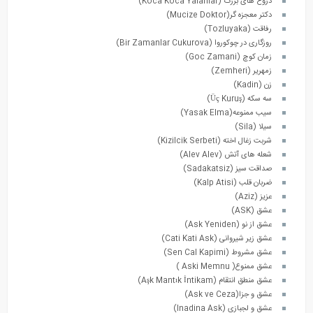
دروغ های بزرگ (Koca Koca Yalanlar)
دکتر معجزه گر(Mucize Doktor)
رفاقت (Tozluyaka)
روزگاری در چوکوروا (Bir Zamanlar Cukurova)
زمان کوچ (Goc Zamani)
زمهریر (Zemheri)
زن (Kadin)
سه سکه (Üç Kuruş)
سیب ممنوعه(Yasak Elma)
سیلا (Sila)
شربت زغال اخته (Kizilcik Serbeti)
شعله های آتش (Alev Alev)
صداقت سیز (Sadakatsiz)
ضربان قلب (Kalp Atisi)
عزیز (Aziz)
عشق (ASK)
عشق از نو (Ask Yeniden)
عشق زیر شیروانی (Cati Kati Ask)
عشق مشروط (Sen Cal Kapimi)
عشق ممنوع( Aski Memnu )
عشق منطق انتقام (Aşk Mantık İntikam)
عشق و جزا(Ask ve Ceza)
عشق و لجبازی (Inadina Ask)