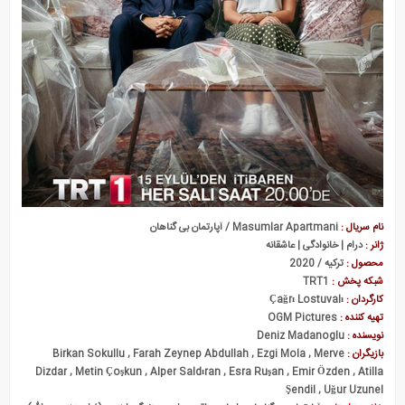
بی سرپرست ها
نام سریال :
Masumlar Apartmani / آپارتمان بی گناهان
ژانر :
درام | خانوادگی | عاشقانه
محصول :
ترکیه / 2020
شبکه پخش :
TRT1
کارگردان :
Çağrı Lostuvalı
تهیه کننده :
OGM Pictures
نویسنده :
Deniz Madanoglu
بازیگران :
Birkan Sokullu , Farah Zeynep Abdullah , Ezgi Mola , Merve
Dizdar , Metin Çoşkun , Alper Saldıran , Esra Ruşan , Emir Özden , Atilla
Şendil , Uğur Uzunel