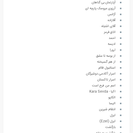
آپارتمان بی گناهان
آرزوی عروسک پارچه ای
آژانس
آقازاده
آقای اشتباه
اتاق قرمز
احمد
ادیسه
ارورا
از بوسه تا عشق
از هم گسیخته
استانبول ظالم
اسرار آکادمی دوشیزگان
اسرار تاکستان
اسم من فرح است
اکیا - Kara Sevda
الکاپو
الیسا
انتقام شیرین
ایزل
ایزل (Ezel)
بازگشت