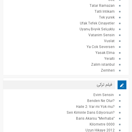
Soz
Tatar Ramazan
Tatli Intikam
Tek yurek
Ufak Tefek Cinayetler
Uyanış Büyük Selçuklu
Vatanim Sensin
Vuslat
Ya Cok Seversen
Yasak Elma
Yeralti
Zalim istanbul
Zemheri
فیلم ترکی
Evim Sensin
?Benden Ne Olur
?Haile 2: Var mi Yok mu
?Sen Kiminle Dans Ediyorsun
"Baris Akarsu "Merhaba
0000 Kilometre
2012 Uzun Hikaye