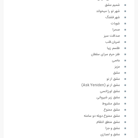
شمیم عشق
شهر تو را میخواند
شهر قشنگ
شوبات
صحرا
صداقت سیز
ضربان قلب
طلسم زیبا
طنز حرم سرای سلطان
عاصی
عزیز
عشق
عشق از نو
عشق از نو (Ask Yeniden)
عشق اورژانسی
عشق زیر شیروانی
عشق مشروط
عشق ممنوع
عشق ممنوع دوبله دو ساعته
عشق منطق انتقام
عشق و جزا
عشق و لجبازی