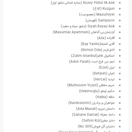
Kuzey Yildizi Ilk Ask (ستاره شمالی عشق اول)
Kuzgun (کلاغ)
Masumiyet (معصومیت)
Sampiyon (قهرمان)
Siyah Beyaz Ask (عشق سیاه و سفید)
آپارتمان بی گناهان (Masumlar Apartmani)
آقازاده (Aile)
آقای اشتباه(Bay Yanlis)
اتاق قرمز (Kirmizi Oda)
استانبول ظالم(Zalim Istanbul)
اسم من فرح است (Adim Farah)
ایزل (Ezel)
تاوان (Kefaret)
تردید (Hercai)
حریم سلطان (Muhtesem Yuzyil)
حکیم اوغلو (Hekimoglu)
حلقه (Halka)
خواهران و برادران (Kardeslerim)
داستان جزیره (Ada Masali)
داماد معرکه (Sahane Damat)
دختر سفیر(Sefirin Kizi)
دختران گل فروش(No 309)