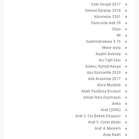
2017 Eski Sevgili
2018 Direnis Karatay
3391 Kilometre
39 Derecede Ask
3Gun
49
9.75 Santimetrekare
9Kere leyla
Aaahh Belinda
Aci Tatli Eksi
Adanış: Kutsal Kavga
Ağır Romantik 2020
Aile Arasinda 2017
Alice Muzikali
Allah Yazdiysa Bozsun
Aman Reis Duymasin
Anka
Araf (2006)
Araf 2: Cin Bebek Doguyor
Araf 3: Cinler Kitabi
Araf 4: Meryem
Arap Kadri