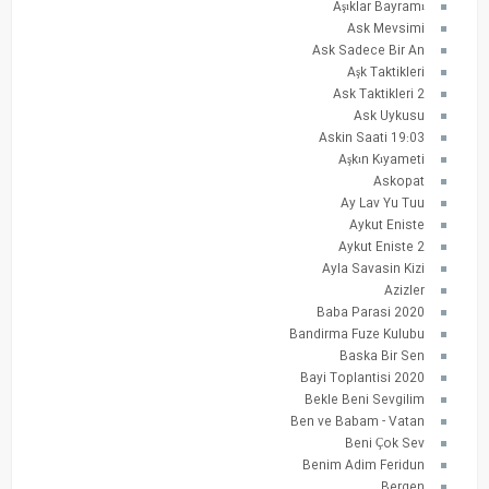
Aşıklar Bayramı
Ask Mevsimi
Ask Sadece Bir An
Aşk Taktikleri
Ask Taktikleri 2
Ask Uykusu
Askin Saati 19:03
Aşkın Kıyameti
Askopat
Ay Lav Yu Tuu
Aykut Eniste
Aykut Eniste 2
Ayla Savasin Kizi
Azizler
Baba Parasi 2020
Bandirma Fuze Kulubu
Baska Bir Sen
Bayi Toplantisi 2020
Bekle Beni Sevgilim
Ben ve Babam - Vatan
Beni Çok Sev
Benim Adim Feridun
Bergen