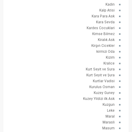
Kadin
Kalp Atisi
Kara Para Ask
Kara Sevda
Kardes Cocuklari
Kimse Bilmez
Kiralık Ask
Kirgın Cicekler
kirmizi Oda
Kizim
Kralice
Kurt Seyit ve Sura
Kurt Seyit ve Şura
Kurtlar Vadisi
Kurulus Osman
Kuzey Guney
Kuzey Yildizi ilk Ask
Kuzgun
Leke
Maral
Marasli
Masum