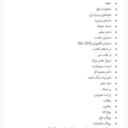
حلقه
خاطرات تلخ
خواهران و برادران
داستان جزیره
داماد معرکه
دختر سفیر
دختران افتاب
دختران گلفروش(No 309)
در انتظار آفتاب
در قلب من
دروغ های بزرگ
دست سرنوشت
دکتر معجزه گر
دلم برات تنگ شده
دیلا خانم
رز سیاه
رژ لب صورتی
رفاقت
رهایی
روح النا
روزگار تلخ
روزگار شاهزاده