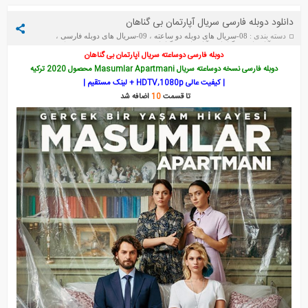
دانلود دوبله فارسی سریال آپارتمان بی گناهان
دسته بندی :
08-سریال های دوبله دو ساعته
،
09-سریال های دوبله فارسی
،
2020
،
آپارتمان بی گناهان
،
آپارتمان بی گناهان (Masumlar Apartmani)
تاریخ
: سه‌شنبه 2 آگوست 2022
دوبله فارسی دوساعته سریال آپارتمان بی گناهان
دوبله فارسی نسخه دوساعته سریال Masumlar Apartmani محصول 2020 ترکیه
قانون طبیعت
بالا و پایین استانبول
| کیفیت عالی HDTV,1080p + لینک مستقیم |
تا قسمت
10
اضافه شد
در برزخ
هنوز هفده سالشه