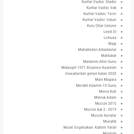
Kurtlar Vadisi: Gladio
Kurtlar Vadisi: Irak
Kurtlar Vadisi: Teror
Kurtlar Vadisi: Vatan
Kuru Otlar Ustune
Leydi Di
Lohusa
Magi
Mahalleden Arkadaslar
Mahlukat
Maidenin Altin Gunu
Malazgirt 1071 Bizansın Kıyameti
masallardan geriye kalan 2020
Mavi Magara
Merakli Adamin 10 Gunu
Merve Kult
Metruk Adam
Mucize 2015
Mucize Aşk 2 - 2019
Mucize Aynalar
Munafik
Murat Gogebakan: Kalbim Yarali
Muslum