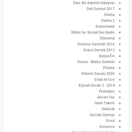
Dayi: Bir Adamin Hikayesi
Deli Dumrul 2017
Deliha
Deliha 2
Deliormanli
Dilber Ay: Kucuk Dev Kadin
Dilemma
Dönerse Senindir 2016
Düğün Dernek 2013
Dunya Evi
Duses - Mafya Sizintisi
Efsane
Eltilerin Savasi 2020
Erdal ile Ece
Eyyvah Eyvah 3 - 2014
Firardayiz
Gecen Yaz
Gelin Takimi
Gelincik
Gercek Olamaz
Gönül
Gorumce