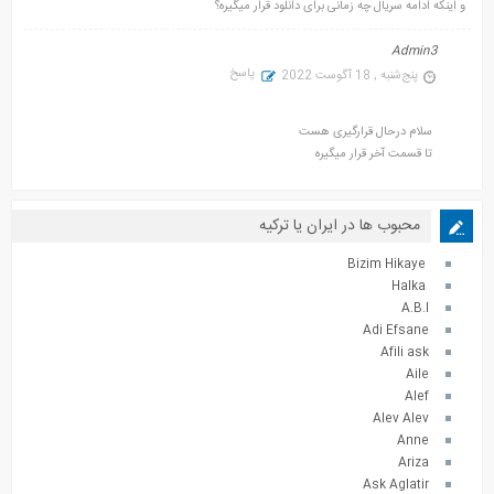
و اینکه ادامه سریال چه زمانی برای دانلود قرار میگیره؟
Admin3
پاسخ
پنج‌شنبه , 18 آگوست 2022
سلام درحال قرارگیری هست
تا قسمت آخر قرار میگیره
محبوب ها در ایران یا ترکیه
Bizim Hikaye
Halka
A.B.I
Adi Efsane
Afili ask
Aile
Alef
Alev Alev
Anne
Ariza
Ask Aglatir