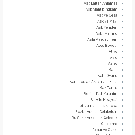
Ask Laftan Anlamaz
Ask Mantik Intikam
Ask ve Ceza
Ask ve Mavi
Ask Yeniden
Ask-i Memnu
Asla Vazgecmem
Ates Bocegi
Atiye
Avlu
Azize
Babil
Baht Oyunu
Barbaroslar: Akdeniz'in Kilici
Bay Yanlis
Benim Tatli Yalanim
Bir Aile Hikayesi
bir zamanlar cukurova
Bozkir Arslani Celaleddin
Bu Sehir Arkandan Gelecek
Carpisma
Cesur ve Guzel