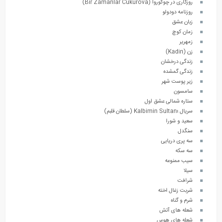
روزگاری در چوکوروا (Bir Zamanlar Cukurova)
روزنامه دودولو
زبان عشق
زمان کوچ
زمهریر
زن (Kadin)
زندگی درخشان
زندگی گمشده
زیر پوست شهر
سامسون
ستاره شمالی عشق اول
سریال Kalbimin Sultanı (سلطان قلبم)
سعید و شورا
سنگدل
سه پری دریایی
سه سکه
سیب ممنوعه
سیلا
شرافت
شربت زغال اخته
شرم و گناه
شعله های آتش
شعله های هوس