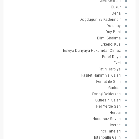
Cilek Kokusu
Cukur
Deha
Dogdugun Ev Kaderindir
Dolunay
Duy Beni
Elimi Birakma
Erkenci Kus
Eskiya Dunyaya Hukumdar Olmaz
Esref Ruya
Ezel
Fatih Harbiye
Fazilet Hanim ve Kizlari
Ferhat ile Sirin
Gaddar
Güneşi Beklerken
Gunesin Kizlari
Her Yerde Sen
Hercai
Hudutsuz Sevda
Icerde
Inci Taneleri
Istanbullu Gelin