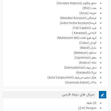
عشق واژگونم (Sevdam Alabora)
عفت (Iffet)
علیرضا (Ariza)
فرشتگان (Melekler Korusun)
فریحا(Adini Feriha Koydum)
فرید (Yali Capkini)
کارادایی (Karadayi )
گروه فوق العاده (Muhtesem Ikili)
گودال (Cukur)
مارال (Maral)
محکوم (Mahkum)
معلم (Ogretmen)
ملکه (Kralice)
نسل سوم (Darmaduman)
نیرنگ(Katakulli)
هرگز تسلیم نمی‌شوم (Asla Vazgeçmem)
یادگار (Aramizda Kalsin)
سریال های دوبله فارسی
20 دقیقه
Kuzgun (کلاغ)