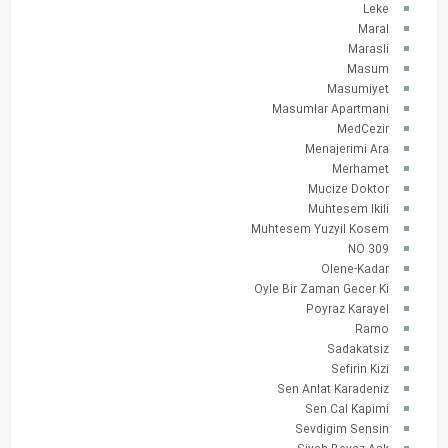
Leke
Maral
Marasli
Masum
Masumiyet
Masumlar Apartmani
MedCezir
Menajerimi Ara
Merhamet
Mucize Doktor
Muhtesem Ikili
Muhtesem Yuzyil Kosem
NO 309
Olene-Kadar
Oyle Bir Zaman Gecer Ki
Poyraz Karayel
Ramo
Sadakatsiz
Sefirin Kizi
Sen Anlat Karadeniz
Sen Cal Kapimi
Sevdigim Sensin