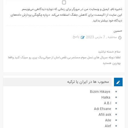
ذخیره نام، ایمیل و وبسایت من در مرورگر برای زمانی که دوباره دیدگاهی می‌نویسم.
این سایت از اکیسمت برای کاهش جفنگ استفاده می‌کند.
درباره چگونگی پردازش داده‌های
دیدگاه خود بیشتر بدانید.
حسین
پاسخ
سه‌شنبه , 7 مارس 2023
سلام خسته نباشید
لطفا دوبله سریال های نسل سوم،مستجر بی نقص،امان از جوانی،یک پری رو سینک کنید.واقعا
بهترین هستید
محبوب ها در ایران یا ترکیه
Bizim Hikaye
Halka
A.B.I
Adi Efsane
Afili ask
Aile
Alef