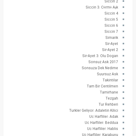
Siccin 2
Siccin 3: Cürmü Aşk
Siccin 4
Siccin 5
Siccin 6
Siccin 7
Simarik
Sir-Ayet
Sir-Ayet 2
Sir-Ayet 3: Olu Dogan
Sonsuz Ask 2017
Sonsuza Dek Nedime
Suursuz Ask
Takintilar
Tam Bir Centilmen
Tamirhane
Tezgah
Tur Rehberi
Turkler Geliyor: Adaletin Kilici
Uc Harfliler: Adak
Uc Harfliler: Beddua
Uc Harfliler: Hablis
Uc Harfliler: Karabuyu