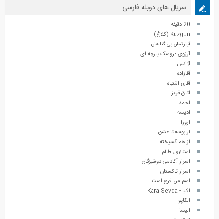
سریال های دوبله فارسی
20 دقیقه
Kuzgun (کلاغ)
آپارتمان بی گناهان
آرزوی عروسک پارچه ای
آژانس
آقازاده
آقای اشتباه
اتاق قرمز
احمد
ادیسه
ارورا
از بوسه تا عشق
از هم گسیخته
استانبول ظالم
اسرار آکادمی دوشیزگان
اسرار تاکستان
اسم من فرح است
اکیا - Kara Sevda
الکاپو
الیسا