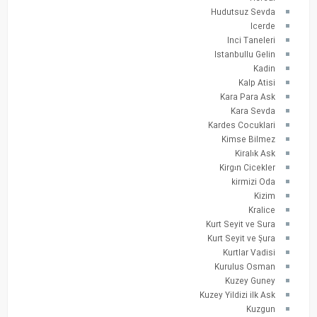
Hudutsuz Sevda
Icerde
Inci Taneleri
Istanbullu Gelin
Kadin
Kalp Atisi
Kara Para Ask
Kara Sevda
Kardes Cocuklari
Kimse Bilmez
Kiralık Ask
Kirgın Cicekler
kirmizi Oda
Kizim
Kralice
Kurt Seyit ve Sura
Kurt Seyit ve Şura
Kurtlar Vadisi
Kurulus Osman
Kuzey Guney
Kuzey Yildizi ilk Ask
Kuzgun