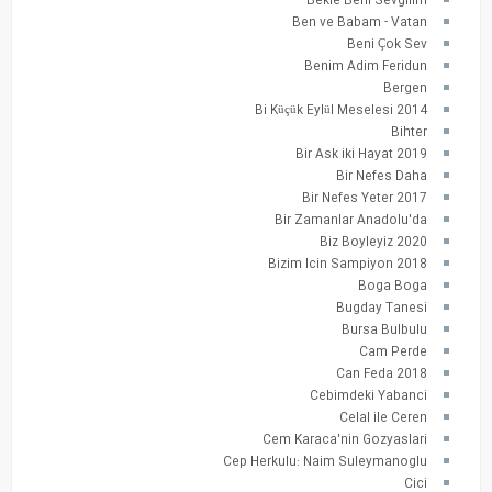
Bekle Beni Sevgilim
Ben ve Babam - Vatan
Beni Çok Sev
Benim Adim Feridun
Bergen
Bi Küçük Eylül Meselesi 2014
Bihter
Bir Ask iki Hayat 2019
Bir Nefes Daha
Bir Nefes Yeter 2017
Bir Zamanlar Anadolu'da
Biz Boyleyiz 2020
Bizim Icin Sampiyon 2018
Boga Boga
Bugday Tanesi
Bursa Bulbulu
Cam Perde
Can Feda 2018
Cebimdeki Yabanci
Celal ile Ceren
Cem Karaca'nin Gozyaslari
Cep Herkulu: Naim Suleymanoglu
Cici