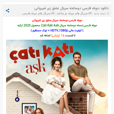
دانلود دوبله فارسی دوساعته سریال عشق زیر شیروانی
دسته بندی :
08-سریال های دوبله دو ساعته
،
09-سریال های دوبله فارسی
،
2020
،
عشق زیر شیروانی
،
عشق زیر شیروانی (Cati Kati Ask)
تاریخ :
سه‌شنبه 7 مارس 2023
دوبله فارسی دوساعته سریال عشق زیر شیروانی
دوبله فارسی نسخه دوساعته سریال Cati Kati Ask محصول 2020 ترکیه
قانون طبیعت
بالا و پایین استانبول
| کیفیت عالی HDTV,1080p + لینک مستقیم |
تا قسمت
16 (پایانی)
اضافه شد
در برزخ
هنوز هفده سالشه