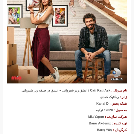
بی سرپرست ها
نام سریال :
Cati Kati Ask / عشق زیر شیروانی – عشق در طبقه زیر شیروانی
ژانر :
رمانتیک کمدی
شبکه پخش :
Kanal D
محصول :
2020 / ترکیه
شرکت سازنده :
Mia Yapım
تهیه کننده :
Banu Akdeniz
کارگردان :
Barış Yöş