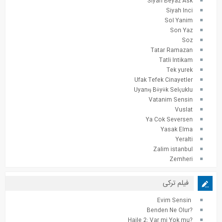
Siyah Beyaz Ask
Siyah Inci
Sol Yanim
Son Yaz
Soz
Tatar Ramazan
Tatli Intikam
Tek yurek
Ufak Tefek Cinayetler
Uyanış Büyük Selçuklu
Vatanim Sensin
Vuslat
Ya Cok Seversen
Yasak Elma
Yeralti
Zalim istanbul
Zemheri
فیلم ترکی
Evim Sensin
?Benden Ne Olur
?Haile 2: Var mi Yok mu