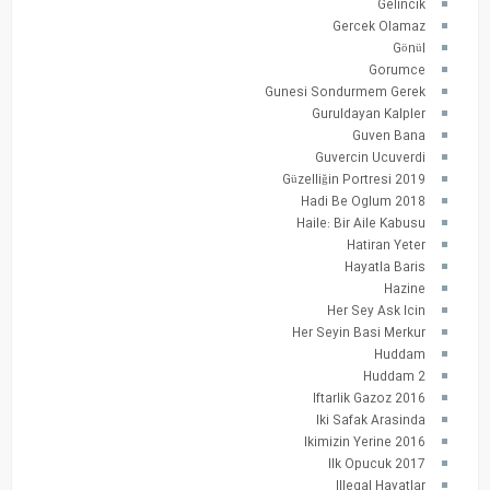
Gelincik
Gercek Olamaz
Gönül
Gorumce
Gunesi Sondurmem Gerek
Guruldayan Kalpler
Guven Bana
Guvercin Ucuverdi
Güzelliğin Portresi 2019
Hadi Be Oglum 2018
Haile: Bir Aile Kabusu
Hatiran Yeter
Hayatla Baris
Hazine
Her Sey Ask Icin
Her Seyin Basi Merkur
Huddam
Huddam 2
Iftarlik Gazoz 2016
Iki Safak Arasinda
Ikimizin Yerine 2016
Ilk Opucuk 2017
Illegal Hayatlar