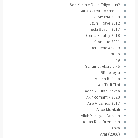
?Sen Kiminle Dans Ediyorsun
"Baris Akarsu "Merhaba
0000 Kilometre
2012 Uzun Hikaye
2017 Eski Sevgili
2018 Direnis Karatay
3391 Kilometre
39 Derecede Ask
3Gun
49
9.75 Santimetrekare
9Kere leyla
Aaahh Belinda
Aci Tatli Eksi
Adanış: Kutsal Kavga
Ağır Romantik 2020
Aile Arasinda 2017
Alice Muzikali
Allah Yazdiysa Bozsun
Aman Reis Duymasin
Anka
Araf (2006)