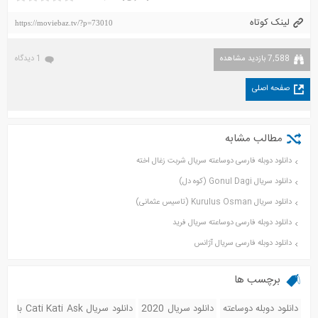
لینک کوتاه
https://moviebaz.tv/?p=73010
7,588 بازدید مشاهده
1 دیدگاه
صفحه اصلی
مطالب مشابه
دانلود دوبله فارسی دوساعته سریال شربت زغال اخته
دانلود سریال Gonul Dagi (کوه دل)
دانلود سریال Kurulus Osman (تاسیس عثمانی)
دانلود دوبله فارسی دوساعته سریال فرید
دانلود دوبله فارسی سریال آژانس
برچسب ها
دانلود دوبله دوساعته
دانلود سریال 2020
دانلود سریال Cati Kati Ask با