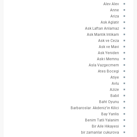
Alev Alev
Anne
Ariza
Ask Aglatir
Ask Laftan Anlamaz
Ask Mantik Intikam
Ask ve Ceza
Ask ve Mavi
Ask Yeniden
Ask-i Memnu
Asla Vazgecmem
Ates Bocegi
Atiye
Avlu
Azize
Babil
Baht Oyunu
Barbaroslar: Akdeniz'in Kilici
Bay Yanlis
Benim Tatli Yalanim
Bir Aile Hikayesi
bir zamanlar cukurova