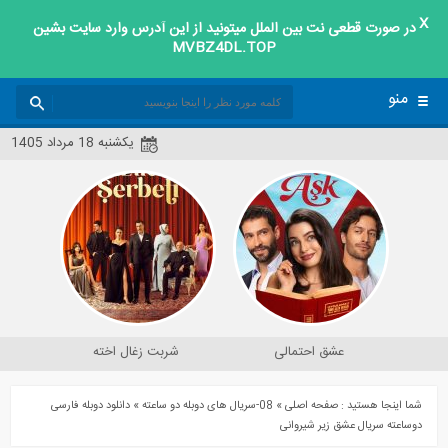
X
در صورت قطعی نت بین الملل میتونید از این آدرس وارد سایت بشین
دانلود فیلم و سریال
MVBZ4DL.TOP
دانلود دوبله فارسی دو ساعته سریال ترکی عشق زیر شیروانی Cati Kati Ask
منو
یکشنبه 18 مرداد 1405
عشق احتمالی
شربت زغال اخته
شما اینجا هستید :
صفحه اصلی
»
08-سریال های دوبله دو ساعته
»
دانلود دوبله فارسی
دوساعته سریال عشق زیر شیروانی