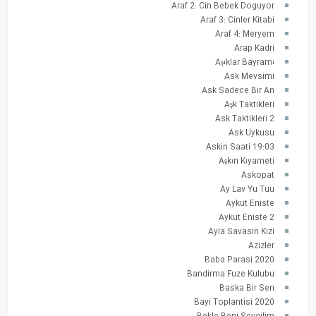
Araf 2: Cin Bebek Doguyor
Araf 3: Cinler Kitabi
Araf 4: Meryem
Arap Kadri
Aşıklar Bayramı
Ask Mevsimi
Ask Sadece Bir An
Aşk Taktikleri
Ask Taktikleri 2
Ask Uykusu
Askin Saati 19:03
Aşkın Kıyameti
Askopat
Ay Lav Yu Tuu
Aykut Eniste
Aykut Eniste 2
Ayla Savasin Kizi
Azizler
Baba Parasi 2020
Bandirma Fuze Kulubu
Baska Bir Sen
Bayi Toplantisi 2020