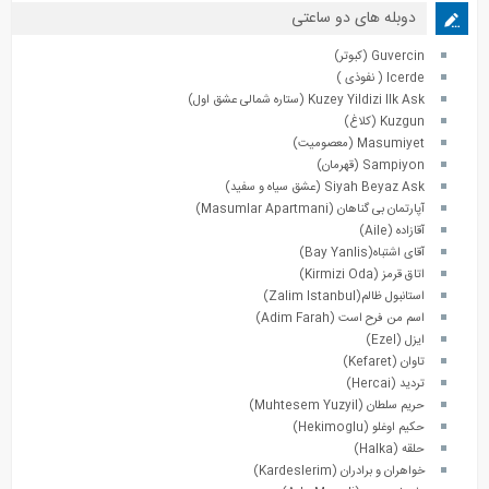
دوبله های دو ساعتی
Guvercin (کبوتر)
Icerde ( نفوذی )
Kuzey Yildizi Ilk Ask (ستاره شمالی عشق اول)
Kuzgun (کلاغ)
Masumiyet (معصومیت)
Sampiyon (قهرمان)
Siyah Beyaz Ask (عشق سیاه و سفید)
آپارتمان بی گناهان (Masumlar Apartmani)
آقازاده (Aile)
آقای اشتباه(Bay Yanlis)
اتاق قرمز (Kirmizi Oda)
استانبول ظالم(Zalim Istanbul)
اسم من فرح است (Adim Farah)
ایزل (Ezel)
تاوان (Kefaret)
تردید (Hercai)
حریم سلطان (Muhtesem Yuzyil)
حکیم اوغلو (Hekimoglu)
حلقه (Halka)
خواهران و برادران (Kardeslerim)