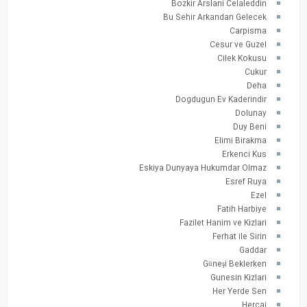
Bozkir Arslani Celaleddin
Bu Sehir Arkandan Gelecek
Carpisma
Cesur ve Guzel
Cilek Kokusu
Cukur
Deha
Dogdugun Ev Kaderindir
Dolunay
Duy Beni
Elimi Birakma
Erkenci Kus
Eskiya Dunyaya Hukumdar Olmaz
Esref Ruya
Ezel
Fatih Harbiye
Fazilet Hanim ve Kizlari
Ferhat ile Sirin
Gaddar
Güneşi Beklerken
Gunesin Kizlari
Her Yerde Sen
Hercai