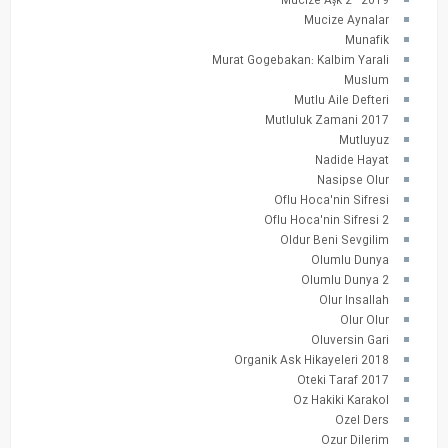
Mucize Aşk 2 - 2019
Mucize Aynalar
Munafik
Murat Gogebakan: Kalbim Yarali
Muslum
Mutlu Aile Defteri
Mutluluk Zamani 2017
Mutluyuz
Nadide Hayat
Nasipse Olur
Oflu Hoca'nin Sifresi
Oflu Hoca'nin Sifresi 2
Oldur Beni Sevgilim
Olumlu Dunya
Olumlu Dunya 2
Olur Insallah
Olur Olur
Oluversin Gari
Organik Ask Hikayeleri 2018
Oteki Taraf 2017
Oz Hakiki Karakol
Ozel Ders
Ozur Dilerim