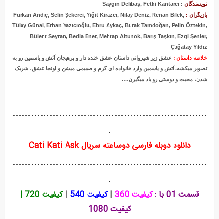
نویسندگان
: Saygın Delibaş, Fethi Kantarcı
بازیگران :
Furkan Andıç, Selin Şekerci, Yiğit Kirazcı, Nilay Deniz, Renan Bilek,
Tülay Günal, Erhan Yazıcıoğlu, Ebru Aykaç, Burak Tamdoğan, Pelin Öztekin,
Bülent Seyran, Bedia Ener, Mehtap Altunok, Barış Taşkın, Ezgi Şenler,
Çağatay Yıldız
خلاصه داستان :
عشق زیر شیروانی داستان عشق خنده دار و پرهیجان آتش و یاسمین رو به
تصویر میکشه. آتش و یاسمین وارد خانواده ای گرم و صمیمی میشن و اونجا عشق، شریک
شدن، محبت و دوستی رو یاد میگیرن….
………………………………………………………
.
دانلود دوبله فارسی دوساعته سریال Cati Kati Ask
………………………………………………………
.
قسمت 01 با :
کیفیت 360
|
کیفیت 540
|
کیفیت 720
|
کیفیت 1080