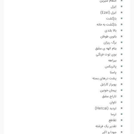
انتقام شیرین
ایزل
ایزل (Ezel)
بازگشت
بازگشت به خانه
بالا بلندی
بانوی طوفان
برگ ریزان
بنام الهه ی عشق
بوی توت فرنگی
بیراهه
پاتریکس
پاستا
پشت درهای بسته
پویراز کارایل
پیمان خونین
تاراج عشق
تاوان
تردید (Hercai)
ترسا
تقاطع
تقدیر یک فرشته
جودا و اکبر