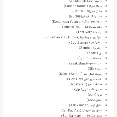
داستان جزیره (Ada Masali)
داماد معرکه (Sahane Damat)
دختر سفیر(Sefirin Kizi)
دختران گل فروش(No 309)
دروغ های بزرگ (Koca Koca Yalanlar)
دکتر معجزه گر(Mucize Doktor)
رفاقت (Tozluyaka)
روزگاری در چوکوروا (Bir Zamanlar Cukurova)
زمان کوچ (Goc Zamani)
زمهریر (Zemheri)
زن (Kadin)
سه سکه (Üç Kuruş)
سیب ممنوعه(Yasak Elma)
سیلا (Sila)
شربت زغال اخته (Kizilcik Serbeti)
شعله های آتش (Alev Alev)
صداقت سیز (Sadakatsiz)
ضربان قلب (Kalp Atisi)
عزیز (Aziz)
عشق (ASK)
عشق از نو (Ask Yeniden)
عشق زیر شیروانی (Cati Kati Ask)
عشق مشروط (Sen Cal Kapimi)