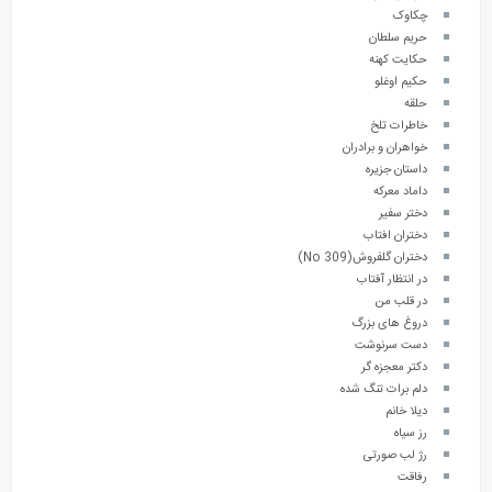
چکاوک
حریم سلطان
حکایت کهنه
حکیم اوغلو
حلقه
خاطرات تلخ
خواهران و برادران
داستان جزیره
داماد معرکه
دختر سفیر
دختران افتاب
دختران گلفروش(No 309)
در انتظار آفتاب
در قلب من
دروغ های بزرگ
دست سرنوشت
دکتر معجزه گر
دلم برات تنگ شده
دیلا خانم
رز سیاه
رژ لب صورتی
رفاقت