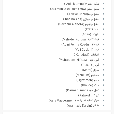
عشق ممنوع( Aski Memnu )
عشق منطق انتقام (Aşk Mantık İntikam)
عشق و جزا(Ask ve Ceza)
عشق و لجبازی (Inadina Ask)
عشق واژگونم (Sevdam Alabora)
عفت (Iffet)
علیرضا (Ariza)
فرشتگان (Melekler Korusun)
فریحا(Adini Feriha Koydum)
فرید (Yali Capkini)
کارادایی (Karadayi )
گروه فوق العاده (Muhtesem Ikili)
گودال (Cukur)
مارال (Maral)
محکوم (Mahkum)
معلم (Ogretmen)
ملکه (Kralice)
نسل سوم (Darmaduman)
نیرنگ(Katakulli)
هرگز تسلیم نمی‌شوم (Asla Vazgeçmem)
یادگار (Aramizda Kalsin)