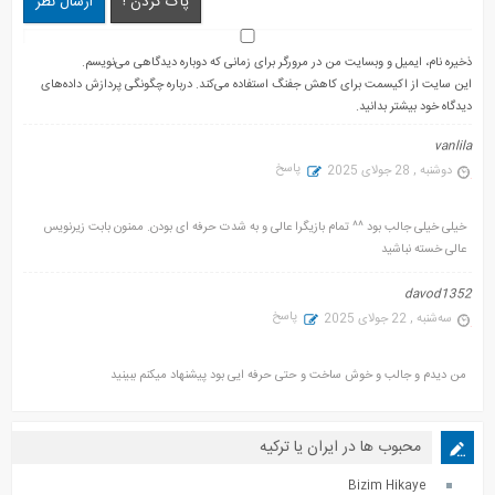
پاک کردن !
ارسال نظر
ذخیره نام، ایمیل و وبسایت من در مرورگر برای زمانی که دوباره دیدگاهی می‌نویسم.
این سایت از اکیسمت برای کاهش جفنگ استفاده می‌کند.
درباره چگونگی پردازش داده‌های
دیدگاه خود بیشتر بدانید.
vanlila
پاسخ
دوشنبه , 28 جولای 2025
خیلی خیلی جالب بود ^^ تمام بازیگرا عالی و به شدت حرفه ای بودن. ممنون بابت زیرنویس
عالی خسته نباشید
davod1352
پاسخ
سه‌شنبه , 22 جولای 2025
من دیدم و جالب و خوش ساخت و حتی حرفه ایی بود پیشنهاد میکنم ببینید
محبوب ها در ایران یا ترکیه
Bizim Hikaye