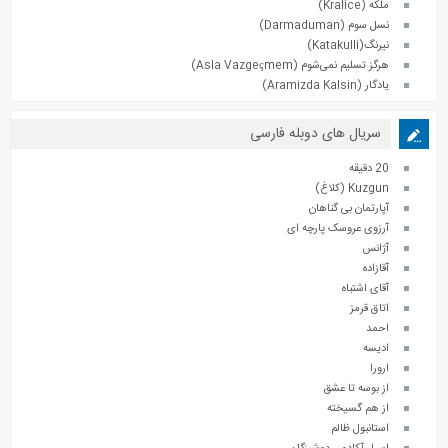
ملکه (Kralice)
نسل سوم (Darmaduman)
نیرنگ(Katakulli)
هرگز تسلیم نمی‌شوم (Asla Vazgeçmem)
یادگار (Aramizda Kalsin)
سریال های دوبله فارسی
20 دقیقه
Kuzgun (کلاغ)
آپارتمان بی گناهان
آرزوی عروسک پارچه ای
آژانس
آقازاده
آقای اشتباه
اتاق قرمز
احمد
ادیسه
ارورا
از بوسه تا عشق
از هم گسیخته
استانبول ظالم