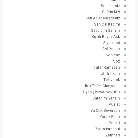
Ramo
Sadakatsiz
Sefirin Kizi
Sen Anlat Karadeniz
Sen Cal Kapimi
Sevdigim Sensin
Siyah Beyaz Ask
Siyah Inci
Sol Yanim
Son Yaz
Soz
Tatar Ramazan
Tatli Intikam
Tek yurek
Ufak Tefek Cinayetler
Uyanış Büyük Selçuklu
Vatanim Sensin
Vuslat
Ya Cok Seversen
Yasak Elma
Yeralti
Zalim istanbul
Zemheri