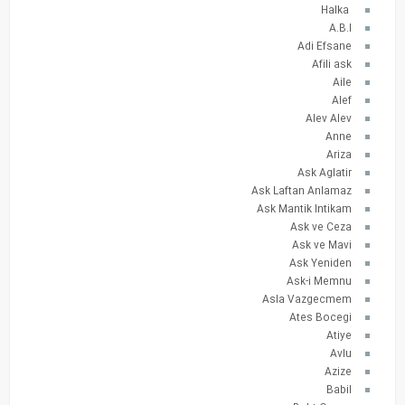
Halka
A.B.I
Adi Efsane
Afili ask
Aile
Alef
Alev Alev
Anne
Ariza
Ask Aglatir
Ask Laftan Anlamaz
Ask Mantik Intikam
Ask ve Ceza
Ask ve Mavi
Ask Yeniden
Ask-i Memnu
Asla Vazgecmem
Ates Bocegi
Atiye
Avlu
Azize
Babil