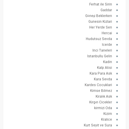
Ferhat ile Sirin
Gaddar
Güneşi Beklerken
Gunesin Kizlari
Her Yerde Sen
Hercai
Hudutsuz Sevda
Icerde
Inci Taneleri
Istanbullu Gelin
Kadin
Kalp Atisi
Kara Para Ask
Kara Sevda
Kardes Cocuklari
Kimse Bilmez
Kiralık Ask
Kirgın Cicekler
kirmizi Oda
Kizim
Kralice
Kurt Seyit ve Sura