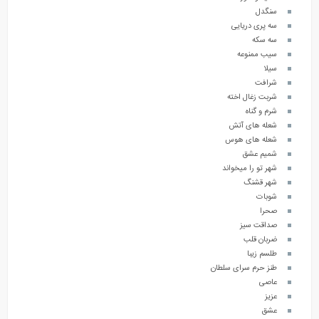
سنگدل
سه پری دریایی
سه سکه
سیب ممنوعه
سیلا
شرافت
شربت زغال اخته
شرم و گناه
شعله های آتش
شعله های هوس
شمیم عشق
شهر تو را میخواند
شهر قشنگ
شوبات
صحرا
صداقت سیز
ضربان قلب
طلسم زیبا
طنز حرم سرای سلطان
عاصی
عزیز
عشق