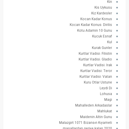
Kin
Kis Uykusu
Kiz Kardesler
Kocan Kadar Konus
Kocan Kadar Konus: Dirilis
Kotu Adamin 10 Gunu
Kucuk Esnaf
Kul
Kurak Gunler
Kurtlar Vadisi: Filistin
Kurtlar Vadisi: Gladio
Kurtlar Vadisi: Irak
Kurtlar Vadisi: Teror
Kurtlar Vadisi: Vatan
Kuru Otlar Ustune
Leydi Di
Lohusa
Magi
Mahalleden Arkadaslar
Mahlukat
Maidenin Altin Gunu
Malazgirt 1071 Bizansın Kıyameti
masallardan geriye kalan 2020