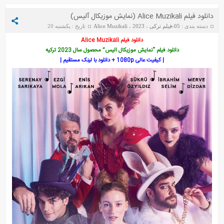
دانلود فیلم Alice Muzikali (نمایش موزیکال آلیس)
دسته بندی :
05-فیلم ترکی
،
2023
،
Alice Muzikali
تاریخ : یکشنبه 20
جولای 2025
دانلود فیلم Alice Muzikali
دانلود فیلم “نمایش موزیکال آلیس” محصول سال 2023 ترکیه
قانون طبیعت
بالا و پایین استانبول
| کیفیت عالی 1080p + دانلود با لینک مستقیم |
در برزخ
هنوز هفده سالشه