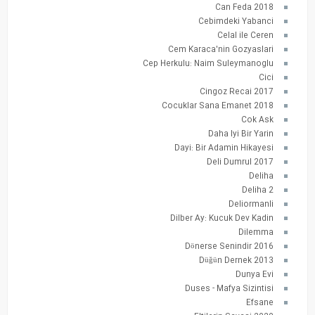
Can Feda 2018
Cebimdeki Yabanci
Celal ile Ceren
Cem Karaca'nin Gozyaslari
Cep Herkulu: Naim Suleymanoglu
Cici
Cingoz Recai 2017
Cocuklar Sana Emanet 2018
Cok Ask
Daha Iyi Bir Yarin
Dayi: Bir Adamin Hikayesi
Deli Dumrul 2017
Deliha
Deliha 2
Deliormanli
Dilber Ay: Kucuk Dev Kadin
Dilemma
Dönerse Senindir 2016
Düğün Dernek 2013
Dunya Evi
Duses - Mafya Sizintisi
Efsane