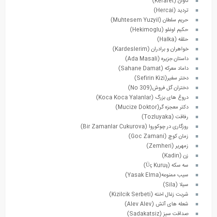
تاوان (Kefaret)
تردید (Hercai)
حریم سلطان (Muhtesem Yuzyil)
حکیم اوغلو (Hekimoglu)
حلقه (Halka)
خواهران و برادران (Kardeslerim)
داستان جزیره (Ada Masali)
داماد معرکه (Sahane Damat)
دختر سفیر(Sefirin Kizi)
دختران گل فروش(No 309)
دروغ های بزرگ (Koca Koca Yalanlar)
دکتر معجزه گر(Mucize Doktor)
رفاقت (Tozluyaka)
روزگاری در چوکوروا (Bir Zamanlar Cukurova)
زمان کوچ (Goc Zamani)
زمهریر (Zemheri)
زن (Kadin)
سه سکه (Üç Kuruş)
سیب ممنوعه(Yasak Elma)
سیلا (Sila)
شربت زغال اخته (Kizilcik Serbeti)
شعله های آتش (Alev Alev)
صداقت سیز (Sadakatsiz)