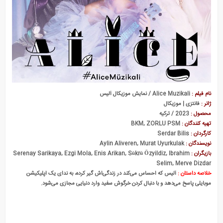
بی سرپرست ها
نام فیلم :
Alice Muzikali / نمایش موزیکال آلیس
ژانر :
فانتزی | موزیکال
محصول :
2023 / ترکیه
تهیه کنندگان :
BKM, ZORLU PSM
کارگردان :
Serdar Bilis
نویسندگان :
Aylin Aliveren, Murat Uyurkulak
بازیگران :
Serenay Sarikaya, Ezgi Mola, Enis Arikan, Sükrü Özyildiz, Ibrahim
Selim, Merve Dizdar
خلاصه داستان :
آلیس که احساس می‌کند در زندگی‌اش گیر کرده، به ندای یک اپلیکیشن
موبایلی پاسخ می‌دهد و با دنبال کردن خرگوش سفید وارد دنیایی مجازی می‌شود.