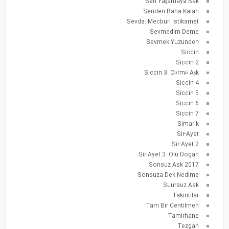
Sen Yaşamaya Bak
Senden Bana Kalan
Sevda: Mecburi Istikamet
Sevmedim Deme
Sevmek Yuzunden
Siccin
Siccin 2
Siccin 3: Cürmü Aşk
Siccin 4
Siccin 5
Siccin 6
Siccin 7
Simarik
Sir-Ayet
Sir-Ayet 2
Sir-Ayet 3: Olu Dogan
Sonsuz Ask 2017
Sonsuza Dek Nedime
Suursuz Ask
Takintilar
Tam Bir Centilmen
Tamirhane
Tezgah