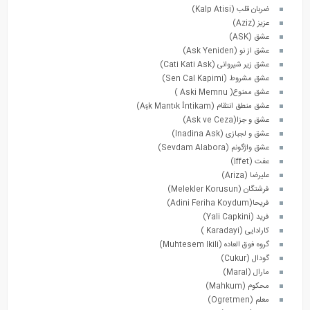
ضربان قلب (Kalp Atisi)
عزیز (Aziz)
عشق (ASK)
عشق از نو (Ask Yeniden)
عشق زیر شیروانی (Cati Kati Ask)
عشق مشروط (Sen Cal Kapimi)
عشق ممنوع( Aski Memnu )
عشق منطق انتقام (Aşk Mantık İntikam)
عشق و جزا(Ask ve Ceza)
عشق و لجبازی (Inadina Ask)
عشق واژگونم (Sevdam Alabora)
عفت (Iffet)
علیرضا (Ariza)
فرشتگان (Melekler Korusun)
فریحا(Adini Feriha Koydum)
فرید (Yali Capkini)
کارادایی (Karadayi )
گروه فوق العاده (Muhtesem Ikili)
گودال (Cukur)
مارال (Maral)
محکوم (Mahkum)
معلم (Ogretmen)