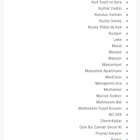
Kurt Seyit ve Şura
Kurtlar Vadisi
Kurulus Osman
Kuzey Guney
Kuzey Yildizi ilk Ask
Kuzgun
Leke
Maral
Marasli
Masum
Masumiyet
Masumlar Apartmani
MedCezir
Menajerimi Ara
Merhamet
Mucize Doktor
Muhtesem Ikili
Muhtesem Yuzyil Kosem
NO 309
Olene-Kadar
Oyle Bir Zaman Gecer Ki
Poyraz Karayel