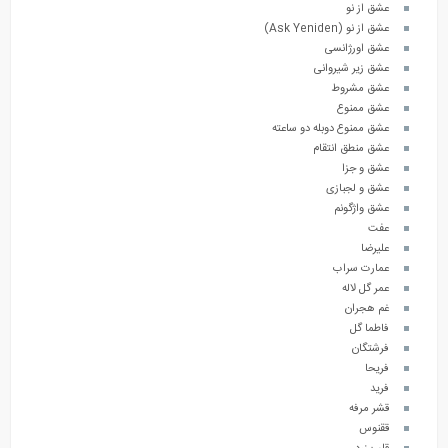
عشق از نو
عشق از نو (Ask Yeniden)
عشق اورژانسی
عشق زیر شیروانی
عشق مشروط
عشق ممنوع
عشق ممنوع دوبله دو ساعته
عشق منطق انتقام
عشق و جزا
عشق و لجبازی
عشق واژگونم
عفت
علیرضا
عمارت سراب
عمر گل لاله
غم هجران
فاطما گل
فرشتگان
فریحا
فرید
قشر مرفه
ققنوس