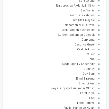
Baht Oyunu
Barbaroslar: Akdeniz'in Kilici
Bay Yanlis
Benim Tatli Yalanim
Bir Aile Hikayesi
bir zamanlar cukurova
Bozkir Arslani Celaleddin
Bu Sehir Arkandan Gelecek
Carpisma
Cesur ve Guzel
Cilek Kokusu
Cukur
Deha
Dogdugun Ev Kaderindir
Dolunay
Duy Beni
Elimi Birakma
Erkenci Kus
Eskiya Dunyaya Hukumdar Olmaz
Esref Ruya
Ezel
Fatih Harbiye
Fazilet Hanim ve Kizlari