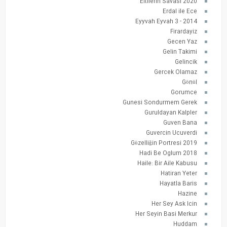
Eltilerin Savasi 2020
Erdal ile Ece
Eyyvah Eyvah 3 - 2014
Firardayiz
Gecen Yaz
Gelin Takimi
Gelincik
Gercek Olamaz
Gönül
Gorumce
Gunesi Sondurmem Gerek
Guruldayan Kalpler
Guven Bana
Guvercin Ucuverdi
Güzelliğin Portresi 2019
Hadi Be Oglum 2018
Haile: Bir Aile Kabusu
Hatiran Yeter
Hayatla Baris
Hazine
Her Sey Ask Icin
Her Seyin Basi Merkur
Huddam