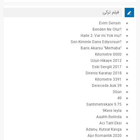
فیلم ترکی
Evim Sensin
?Benden Ne Olur
?Haile 2: Var mi Yok mu
?Sen Kiminle Dans Ediyorsun
"Baris Akarsu "Merhaba
0000 Kilometre
2012 Uzun Hikaye
2017 Eski Sevgili
2018 Direnis Karatay
3391 Kilometre
39 Derecede Ask
3Gun
49
9.75 Santimetrekare
9Kere leyla
Aaahh Belinda
Aci Tatli Eksi
Adanış: Kutsal Kavga
Ağır Romantik 2020