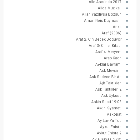
Aile Arasinda 2017
Alice Muzikali
Allah Yazdiysa Bozsun
Aman Reis Duymasin
Anka
Araf (2006)
Araf 2: Cin Bebek Doguyor
Araf 3: Cinler Kitabi
Araf 4: Meryem
Arap Kadri
Aşıklar Bayramı
Ask Mevsimi
Ask Sadece Bir An
Aşk Taktikleri
Ask Taktikleri 2
Ask Uykusu
Askin Saati 19:03
Aşkın Kıyameti
Askopat
Ay Lav Yu Tuu
Aykut Eniste
Aykut Eniste 2
Ayla Savasin Kizi