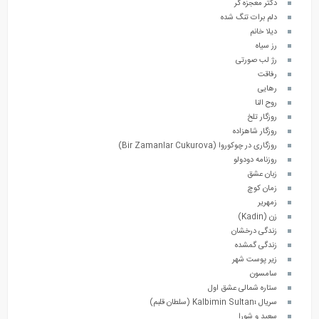
دکتر معجزه گر
دلم برات تنگ شده
دیلا خانم
رز سیاه
رژ لب صورتی
رفاقت
رهایی
روح النا
روزگار تلخ
روزگار شاهزاده
روزگاری در چوکوروا (Bir Zamanlar Cukurova)
روزنامه دودولو
زبان عشق
زمان کوچ
زمهریر
زن (Kadin)
زندگی درخشان
زندگی گمشده
زیر پوست شهر
سامسون
ستاره شمالی عشق اول
سریال Kalbimin Sultanı (سلطان قلبم)
سعید و شورا