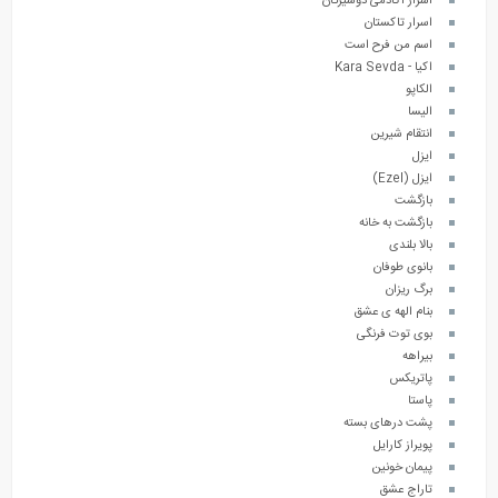
اسرار آکادمی دوشیزگان
اسرار تاکستان
اسم من فرح است
اکیا - Kara Sevda
الکاپو
الیسا
انتقام شیرین
ایزل
ایزل (Ezel)
بازگشت
بازگشت به خانه
بالا بلندی
بانوی طوفان
برگ ریزان
بنام الهه ی عشق
بوی توت فرنگی
بیراهه
پاتریکس
پاستا
پشت درهای بسته
پویراز کارایل
پیمان خونین
تاراج عشق