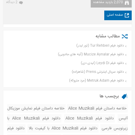
2,070 بازدید مشاهده
2 دیدگاه
صفحه اصلی
مطالب مشابه
دانلود فیلم Tur Rehberi (تور لیدر)
دانلود فیلم Mucize Aynalar (آینه‌ های جادویی)
دانلود فیلم Leydi Di (لیدی دی)
دانلود سریال اینترنتی Prens (شاهزاده)
دانلود فیلم Metruk Adam (مرد متروکه)
برچسب ها
خلاصه داستان فیلم Alice Muzikali
خلاصه داستان فیلم نمایش موزیکال
آلیس
دانلود فیلم Alice Muzikali
دانلود فیلم Alice Muzikali با
زیرنویس فارسی
دانلود فیلم Alice Muzikali با کیفیت بالا
دانلود فیلم