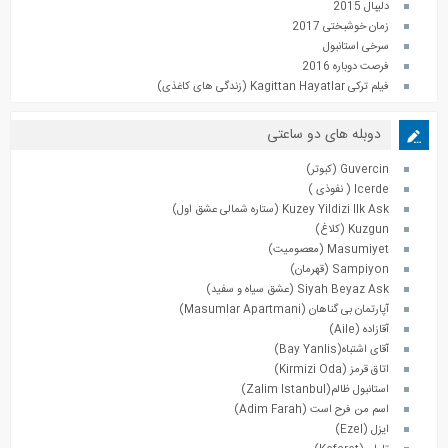
دلیبال 2015
زمان خوشبختی 2017
سرخی استانبول
فرصت دوباره 2016
فیلم ترکی Kagittan Hayatlar (زندگی های کاغذی)
دوبله های دو ساعتی
Guvercin (کبوتر)
Icerde ( نفوذی )
Kuzey Yildizi Ilk Ask (ستاره شمالی عشق اول)
Kuzgun (کلاغ)
Masumiyet (معصومیت)
Sampiyon (قهرمان)
Siyah Beyaz Ask (عشق سیاه و سفید)
آپارتمان بی گناهان (Masumlar Apartmani)
آقازاده (Aile)
آقای اشتباه(Bay Yanlis)
اتاق قرمز (Kirmizi Oda)
استانبول ظالم(Zalim Istanbul)
اسم من فرح است (Adim Farah)
ایزل (Ezel)