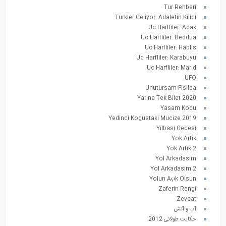
Tur Rehberi
Turkler Geliyor: Adaletin Kilici
Uc Harfliler: Adak
Uc Harfliler: Beddua
Uc Harfliler: Hablis
Uc Harfliler: Karabuyu
Uc Harfliler: Marid
UFO
Unutursam Fisilda
Yarına Tek Bilet 2020
Yasam Kocu
Yedinci Kogustaki Mucize 2019
Yilbasi Gecesi
Yok Artik
Yok Artik 2
Yol Arkadasim
Yol Arkadasim 2
Yolun Açık Olsun
Zaferin Rengi
Zevcat
آب و آتش
حکایت طولانی 2012