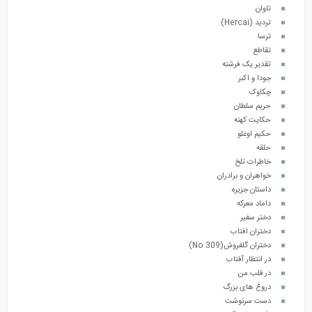
تاوان
تردید (Hercai)
ترسا
تقاطع
تقدیر یک فرشته
جودا و اکبر
چکاوک
حریم سلطان
حکایت کهنه
حکیم اوغلو
حلقه
خاطرات تلخ
خواهران و برادران
داستان جزیره
داماد معرکه
دختر سفیر
دختران افتاب
دختران گلفروش(No 309)
در انتظار آفتاب
در قلب من
دروغ های بزرگ
دست سرنوشت