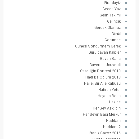
Firardayiz
Gecen Yaz
Gelin Takimi
Gelincik
Gercek Olamaz
Gönül
Gorumce
Gunesi Sondurmem Gerek
Guruldayan Kalpler
Guven Bana
Guvercin Ucuverdi
Güzelliğin Portresi 2019
Hadi Be Oglum 2018
Haile: Bir Aile Kabusu
Hatiran Yeter
Hayatla Baris
Hazine
Her Sey Ask Icin
Her Seyin Basi Merkur
Huddam
Huddam 2
Iftarlik Gazoz 2016