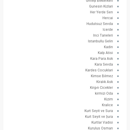
Güneşi Beklerken
Gunesin Kizlari
Her Yerde Sen
Hercai
Hudutsuz Sevda
Icerde
Inci Taneleri
Istanbullu Gelin
Kadin
Kalp Atisi
Kara Para Ask
Kara Sevda
Kardes Cocuklari
Kimse Bilmez
Kiralık Ask
Kirgın Cicekler
kirmizi Oda
Kizim
Kralice
Kurt Seyit ve Sura
Kurt Seyit ve Şura
Kurtlar Vadisi
Kurulus Osman