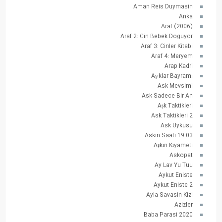
Aman Reis Duymasin
Anka
Araf (2006)
Araf 2: Cin Bebek Doguyor
Araf 3: Cinler Kitabi
Araf 4: Meryem
Arap Kadri
Aşıklar Bayramı
Ask Mevsimi
Ask Sadece Bir An
Aşk Taktikleri
Ask Taktikleri 2
Ask Uykusu
Askin Saati 19:03
Aşkın Kıyameti
Askopat
Ay Lav Yu Tuu
Aykut Eniste
Aykut Eniste 2
Ayla Savasin Kizi
Azizler
Baba Parasi 2020