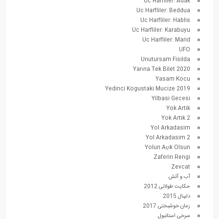
Uc Harfliler: Adak
Uc Harfliler: Beddua
Uc Harfliler: Hablis
Uc Harfliler: Karabuyu
Uc Harfliler: Marid
UFO
Unutursam Fisilda
Yarına Tek Bilet 2020
Yasam Kocu
Yedinci Kogustaki Mucize 2019
Yilbasi Gecesi
Yok Artik
Yok Artik 2
Yol Arkadasim
Yol Arkadasim 2
Yolun Açık Olsun
Zaferin Rengi
Zevcat
آب و آتش
حکایت طولانی 2012
دلیبال 2015
زمان خوشبختی 2017
سرخی استانبول