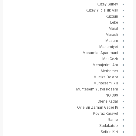
Kuzey Guney
Kuzey Yildizi ilk Ask
Kuzgun
Leke
Maral
Marasli
Masum
Masumiyet
Masumlar Apartmani
MedCezir
Menajerimi Ara
Merhamet
Mucize Doktor
Muhtesem Ikili
Muhtesem Yuzyil Kosem
NO 309
Olene-Kadar
Oyle Bir Zaman Gecer Ki
Poyraz Karayel
Ramo
Sadakatsiz
Sefirin Kizi