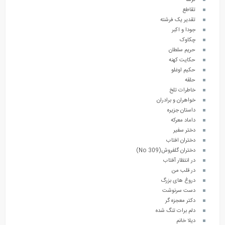
ترسا
تقاطع
تقدیر یک فرشته
جودا و اکبر
چکاوک
حریم سلطان
حکایت کهنه
حکیم اوغلو
حلقه
خاطرات تلخ
خواهران و برادران
داستان جزیره
داماد معرکه
دختر سفیر
دختران افتاب
دختران گلفروش(No 309)
در انتظار آفتاب
در قلب من
دروغ های بزرگ
دست سرنوشت
دکتر معجزه گر
دلم برات تنگ شده
دیلا خانم