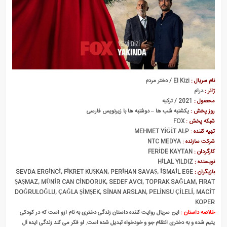
بی سرپرست ها
نام سریال :
El Kizi / دختر مردم
ژانر :
درام
محصول :
2021 / ترکیه
روز پخش :
یکشنبه شب ها – دوشنبه ها با زیرنویس فارسی
شبکه پخش :
FOX
تهیه کننده :
MEHMET YİĞİT ALP
شرکت سازنده :
NTC MEDYA
کارگردان :
FERİDE KAYTAN
نویسنده :
HİLAL YILDIZ
بازیگران :
SEVDA ERGİNCİ, FİKRET KUŞKAN, PERİHAN SAVAŞ, İSMAİL EGE
ŞAŞMAZ, MÜNİR CAN CİNDORUK, SEDEF AVCI, TOPRAK SAĞLAM, FIRAT
DOĞRULOĞLU, ÇAĞLA ŞİMŞEK, SİNAN ARSLAN, PELİNSU ÇİLELİ, MACİT
KOPER
خلاصه داستان :
این سریال روایت کننده داستان زندگی دختری به نام ازو است که در کودکی
یتیم شده و به دختری انتقام جو و خودخواه تبدیل شده است. او فکر می کند زندگی ایده آل