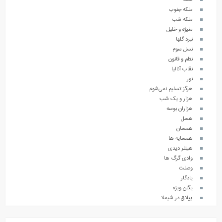
ملکه
ملکه جنوب
ملکه شب
منیژه و خلیل
نبرد گلها
نسل سوم
نظم و قانون
نقاب آنالیا
نور
هرگز تسلیم نمی‌شوم
هزار و یک شب
هزاران بوسه
هسل
همسان
همسایه ها
هیتلر دیدی
وادی گرگ ها
وصلت
یادگار
یگان ویژه
ییلاق در شیملا