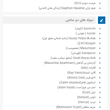
فرصت دوباره 2016
فیلم ترکی Kagittan Hayatlar (زندگی های کاغذی)
دوبله های دو ساعتی
Guvercin (کبوتر)
Icerde ( نفوذی )
Kuzey Yildizi Ilk Ask (ستاره شمالی عشق اول)
Kuzgun (کلاغ)
Masumiyet (معصومیت)
Sampiyon (قهرمان)
Siyah Beyaz Ask (عشق سیاه و سفید)
آپارتمان بی گناهان (Masumlar Apartmani)
آقازاده (Aile)
آقای اشتباه(Bay Yanlis)
اتاق قرمز (Kirmizi Oda)
استانبول ظالم(Zalim Istanbul)
اسم من فرح است (Adim Farah)
ایزل (Ezel)
تاوان (Kefaret)
تردید (Hercai)
حریم سلطان (Muhtesem Yuzyil)