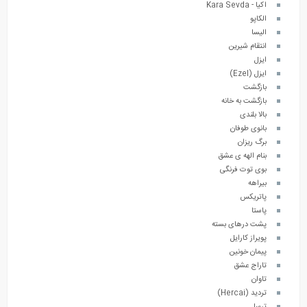
اکیا - Kara Sevda
الکاپو
الیسا
انتقام شیرین
ایزل
ایزل (Ezel)
بازگشت
بازگشت به خانه
بالا بلندی
بانوی طوفان
برگ ریزان
بنام الهه ی عشق
بوی توت فرنگی
بیراهه
پاتریکس
پاستا
پشت درهای بسته
پویراز کارایل
پیمان خونین
تاراج عشق
تاوان
تردید (Hercai)