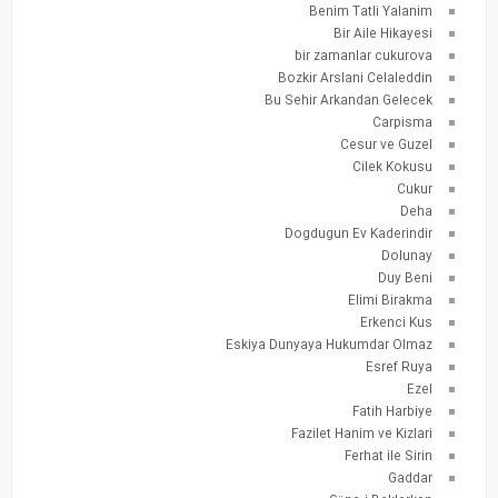
Benim Tatli Yalanim
Bir Aile Hikayesi
bir zamanlar cukurova
Bozkir Arslani Celaleddin
Bu Sehir Arkandan Gelecek
Carpisma
Cesur ve Guzel
Cilek Kokusu
Cukur
Deha
Dogdugun Ev Kaderindir
Dolunay
Duy Beni
Elimi Birakma
Erkenci Kus
Eskiya Dunyaya Hukumdar Olmaz
Esref Ruya
Ezel
Fatih Harbiye
Fazilet Hanim ve Kizlari
Ferhat ile Sirin
Gaddar