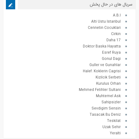
سریال های در حال پخش
A.B.I
Alti Ustu Istanbul
Cennetin Cocuklari
Cirkin
Daha 17
Doktor Baska Hayatta
Esref Ruya
Gonul Dagi
Guller ve Gunahlar
Halef: Koklerin Cagrisi
Kizilcik Serbeti
Kurulus Orhan
Mehmed Fetihler Sultani
Muhtemel Ask
Sahipsizler
Sevdigim Sensin
Tasacak Bu Deniz
Teskilat
Uzak Sehir
Yeralti