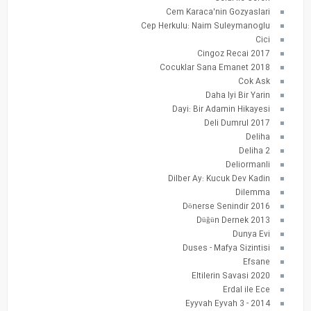
Cem Karaca'nin Gozyaslari
Cep Herkulu: Naim Suleymanoglu
Cici
Cingoz Recai 2017
Cocuklar Sana Emanet 2018
Cok Ask
Daha Iyi Bir Yarin
Dayi: Bir Adamin Hikayesi
Deli Dumrul 2017
Deliha
Deliha 2
Deliormanli
Dilber Ay: Kucuk Dev Kadin
Dilemma
Dönerse Senindir 2016
Düğün Dernek 2013
Dunya Evi
Duses - Mafya Sizintisi
Efsane
Eltilerin Savasi 2020
Erdal ile Ece
Eyyvah Eyvah 3 - 2014