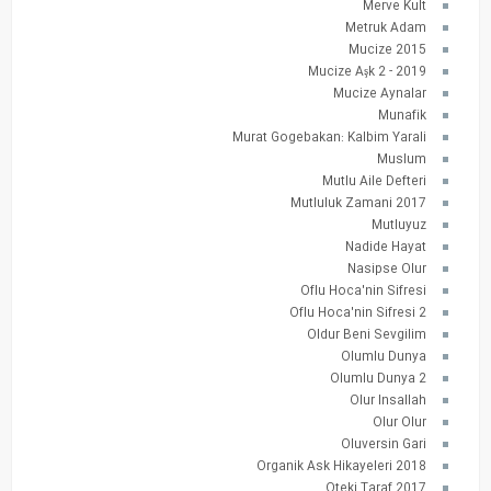
Merve Kult
Metruk Adam
Mucize 2015
Mucize Aşk 2 - 2019
Mucize Aynalar
Munafik
Murat Gogebakan: Kalbim Yarali
Muslum
Mutlu Aile Defteri
Mutluluk Zamani 2017
Mutluyuz
Nadide Hayat
Nasipse Olur
Oflu Hoca'nin Sifresi
Oflu Hoca'nin Sifresi 2
Oldur Beni Sevgilim
Olumlu Dunya
Olumlu Dunya 2
Olur Insallah
Olur Olur
Oluversin Gari
Organik Ask Hikayeleri 2018
Oteki Taraf 2017