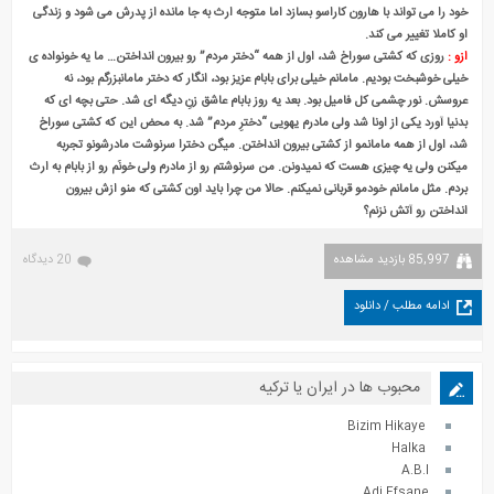
خود را می تواند با هارون کاراسو بسازد اما متوجه ارث به جا مانده از پدرش می شود و زندگی
او کاملا تغییر می کند.
ازو :
روزی که کشتی سوراخ شد، اول از همه “دختر مردم” رو بیرون انداختن… ما یه خونواده ی
خیلی خوشبخت بودیم. مامانم خیلی برای بابام عزیز بود، انگار که دختر مامانبزرگم بود، نه
عروسش. نور چشمی کل فامیل بود. بعد یه روز بابام عاشق زنِ دیگه ای شد. حتی بچه ای که
بدنیا آورد یکی از اونا شد ولی مادرم یهویی “دخترِ مردم” شد. به محض این که کشتی سوراخ
شد، اول از همه مامانمو از کشتی بیرون انداختن. میگن دخترا سرنوشت مادرشونو تجربه
میکنن ولی یه چیزی هست که نمیدونن. من سرنوشتم رو از مادرم ولی خونَم رو از بابام به ارث
بردم. مثل مامانم خودمو قربانی نمیکنم. حالا من چرا باید اون کشتی که منو ازش بیرون
انداختن رو آتش نزنم؟
85,997 بازدید مشاهده
20 دیدگاه
ادامه مطلب / دانلود
محبوب ها در ایران یا ترکیه
Bizim Hikaye
Halka
A.B.I
Adi Efsane