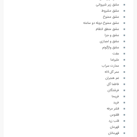
عشق زیر شیروانی
عشق مشروط
عشق ممنوع
عشق ممنوع دوبله دو ساعته
عشق منطق انتقام
عشق و جزا
عشق و لجبازی
عشق واژگونم
عفت
علیرضا
عمارت سراب
عمر گل لاله
غم هجران
فاطما گل
فرشتگان
فریحا
فرید
قشر مرفه
ققنوس
قلب زرد
قهرمان
قهرمانان