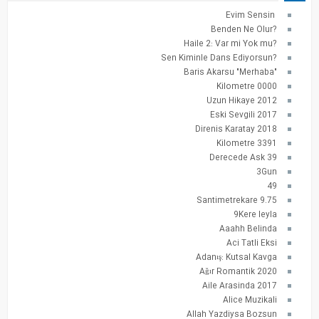
Evim Sensin
?Benden Ne Olur
?Haile 2: Var mi Yok mu
?Sen Kiminle Dans Ediyorsun
"Baris Akarsu "Merhaba
0000 Kilometre
2012 Uzun Hikaye
2017 Eski Sevgili
2018 Direnis Karatay
3391 Kilometre
39 Derecede Ask
3Gun
49
9.75 Santimetrekare
9Kere leyla
Aaahh Belinda
Aci Tatli Eksi
Adanış: Kutsal Kavga
Ağır Romantik 2020
Aile Arasinda 2017
Alice Muzikali
Allah Yazdiysa Bozsun