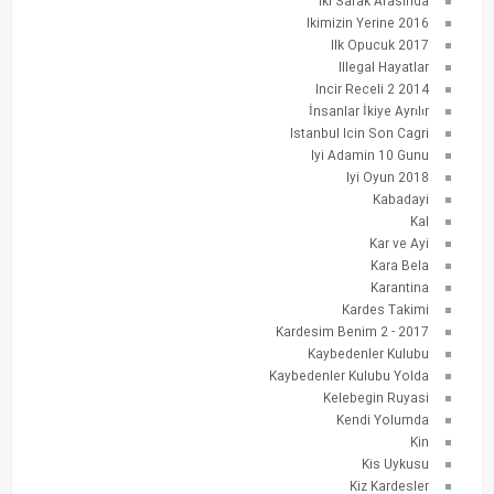
Iki Safak Arasinda
Ikimizin Yerine 2016
Ilk Opucuk 2017
Illegal Hayatlar
Incir Receli 2 2014
İnsanlar İkiye Ayrılır
Istanbul Icin Son Cagri
Iyi Adamin 10 Gunu
Iyi Oyun 2018
Kabadayi
Kal
Kar ve Ayi
Kara Bela
Karantina
Kardes Takimi
Kardesim Benim 2 - 2017
Kaybedenler Kulubu
Kaybedenler Kulubu Yolda
Kelebegin Ruyasi
Kendi Yolumda
Kin
Kis Uykusu
Kiz Kardesler