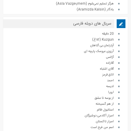
هرگز تسلیم نمی‌شوم (Asla Vazgeçmem)
یادگار (Aramizda Kalsin)
سریال های دوبله فارسی
20 دقیقه
Kuzgun (کلاغ)
آپارتمان بی گناهان
آرزوی عروسک پارچه ای
آژانس
آقازاده
آقای اشتباه
اتاق قرمز
احمد
ادیسه
ارورا
از بوسه تا عشق
از هم گسیخته
استانبول ظالم
اسرار آکادمی دوشیزگان
اسرار تاکستان
اسم من فرح است