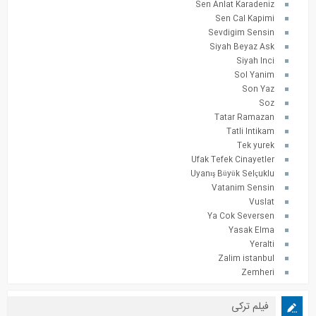
Sen Anlat Karadeniz
Sen Cal Kapimi
Sevdigim Sensin
Siyah Beyaz Ask
Siyah Inci
Sol Yanim
Son Yaz
Soz
Tatar Ramazan
Tatli Intikam
Tek yurek
Ufak Tefek Cinayetler
Uyanış Büyük Selçuklu
Vatanim Sensin
Vuslat
Ya Cok Seversen
Yasak Elma
Yeralti
Zalim istanbul
Zemheri
فیلم ترکی