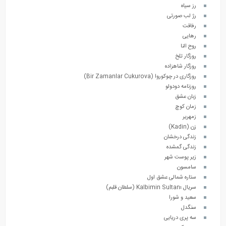
رز سیاه
رژ لب صورتی
رفاقت
رهایی
روح النا
روزگار تلخ
روزگار شاهزاده
روزگاری در چوکوروا (Bir Zamanlar Cukurova)
روزنامه دودولو
زبان عشق
زمان کوچ
زمهریر
زن (Kadin)
زندگی درخشان
زندگی گمشده
زیر پوست شهر
سامسون
ستاره شمالی عشق اول
سریال Kalbimin Sultanı (سلطان قلبم)
سعید و شورا
سنگدل
سه پری دریایی