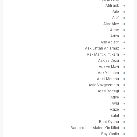
Afili ask
Aile
Alef
Alev Alev
Anne
Ariza
Ask Aglatir
Ask Laftan Anlamaz
Ask Mantik Intikam
Ask ve Ceza
Ask ve Mavi
Ask Yeniden
Ask-i Memnu
Asla Vazgecmem
Ates Bocegi
Atiye
Avlu
Azize
Babil
Baht Oyunu
Barbaroslar: Akdeniz'in Kilici
Bay Yanlis