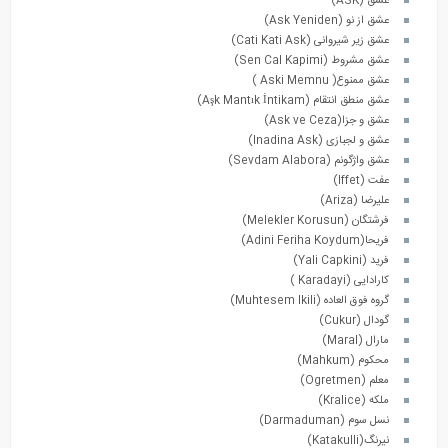
عشق (ASK)
عشق از نو (Ask Yeniden)
عشق زیر شیروانی (Cati Kati Ask)
عشق مشروط (Sen Cal Kapimi)
عشق ممنوع( Aski Memnu )
عشق منطق انتقام (Aşk Mantık İntikam)
عشق و جزا(Ask ve Ceza)
عشق و لجبازی (Inadina Ask)
عشق واژگونم (Sevdam Alabora)
عفت (Iffet)
علیرضا (Ariza)
فرشتگان (Melekler Korusun)
فریحا(Adini Feriha Koydum)
فرید (Yali Capkini)
کارادایی (Karadayi )
گروه فوق العاده (Muhtesem Ikili)
گودال (Cukur)
مارال (Maral)
محکوم (Mahkum)
معلم (Ogretmen)
ملکه (Kralice)
نسل سوم (Darmaduman)
نیرنگ(Katakulli)