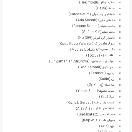
حکیم اوغلو (Hekimoglu)
حلقه (Halka)
خواهران و برادران (Kardeslerim)
داستان جزیره (Ada Masali)
داماد معرکه (Sahane Damat)
دختر سفیر(Sefirin Kizi)
دختران گل فروش(No 309)
دروغ های بزرگ (Koca Koca Yalanlar)
دکتر معجزه گر(Mucize Doktor)
رفاقت (Tozluyaka)
روزگاری در چوکوروا (Bir Zamanlar Cukurova)
زمان کوچ (Goc Zamani)
زمهریر (Zemheri)
زن (Kadin)
سه سکه (Üç Kuruş)
سیب ممنوعه(Yasak Elma)
سیلا (Sila)
شربت زغال اخته (Kizilcik Serbeti)
شعله های آتش (Alev Alev)
صداقت سیز (Sadakatsiz)
ضربان قلب (Kalp Atisi)
عزیز (Aziz)