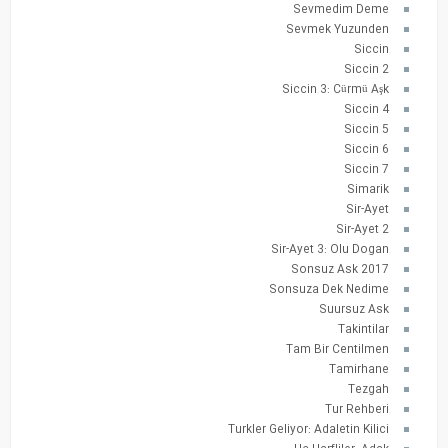
Sevmedim Deme
Sevmek Yuzunden
Siccin
Siccin 2
Siccin 3: Cürmü Aşk
Siccin 4
Siccin 5
Siccin 6
Siccin 7
Simarik
Sir-Ayet
Sir-Ayet 2
Sir-Ayet 3: Olu Dogan
Sonsuz Ask 2017
Sonsuza Dek Nedime
Suursuz Ask
Takintilar
Tam Bir Centilmen
Tamirhane
Tezgah
Tur Rehberi
Turkler Geliyor: Adaletin Kilici