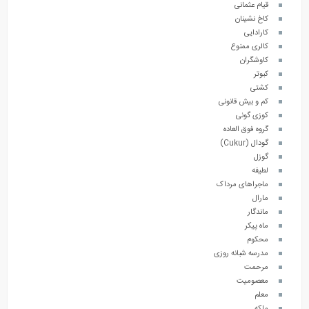
قیام عثمانی
کاخ نشینان
کارادایی
کالری ممنوع
کاوشگران
کبوتر
کشتی
کم و بیش قانونی
کوزی گونی
گروه فوق العاده
گودال (Cukur)
گوزل
لطیفه
ماجراهای مرداک
مارال
ماندگار
ماه پیکر
محکوم
مدرسه شبانه روزی
مرحمت
معصومیت
معلم