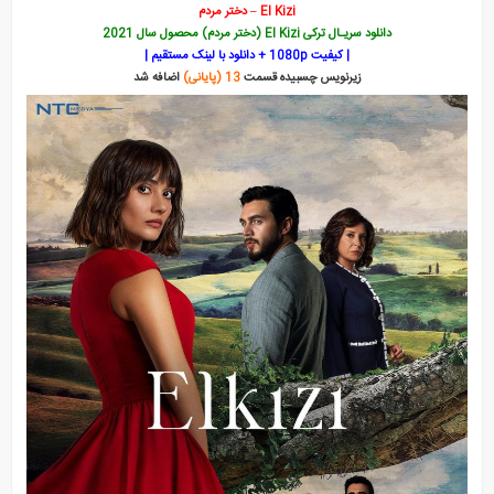
El Kizi – دختر مردم
دانلود سریـال ترکی El Kizi (دختر مردم) محصول سال 2021
| کیفیت 1080p + دانلود با لینک مستقیم |
زیرنویس چسبیده قسمت
13 (پایانی)
اضافه شد
قانون طبیعت
بالا و پایین استانبول
در برزخ
هنوز هفده سالشه