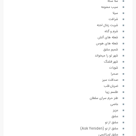
سه سکه
سیب ممنوعه
سیلا
شرافت
شربت زغال اخته
شرم و گناه
شعله های آتش
شعله های هوس
شمیم عشق
شهر تو را میخواند
شهر قشنگ
شوبات
صحرا
صداقت سیز
ضربان قلب
طلسم زیبا
طنز حرم سرای سلطان
عاصی
عزیز
عشق
عشق از نو
عشق از نو (Ask Yeniden)
عشق اورژانسی