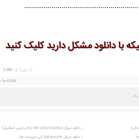
……………………………………………………
5.00
[ 1 رای ]
5 /
tv/?p=83266
دانلود سریال Alti Ustu Istanbul (بالا و پایین استانبول)
دانلود سریال Sahipsizler (بی سرپرست ها)