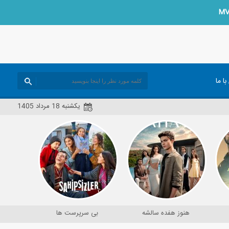
MV
تماس
یکشنبه 18 مرداد 1405
بی سرپرست ها
هنوز هفده سالشه