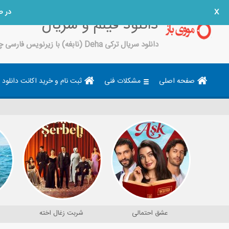
بشین
X
دانلود فیلم و سریال
دانلود سریال ترکی Deha (نابغه) با زیرنویس فارسی چسبیده
ثبت نام و خرید اکانت دانلود
مشکلات فنی
صفحه اصلی
شربت زغال اخته
عشق احتمالی