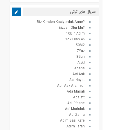
سریال های ترکی
?Biz Kimden Kaciyorduk Anne
?Bizden Olur Mu
10Bin Adim
46 Yok Olan
50M2
7Yuz
8Gun
A.B.I
Acans
Aci Ask
Aci Hayat
Acil Ask Araniyor
Ada Masali
Adalett
Adi Efsane
Adi Mutluluk
Adi Zehra
Adim Basi Kafe
Adim Farah