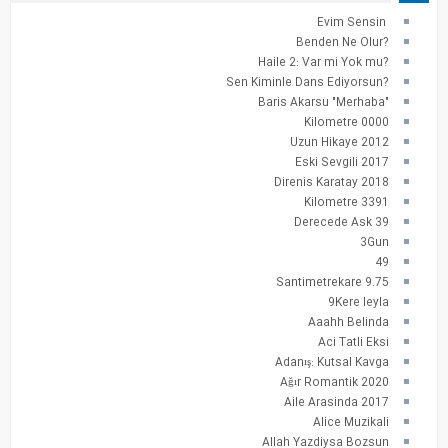
Evim Sensin
?Benden Ne Olur
?Haile 2: Var mi Yok mu
?Sen Kiminle Dans Ediyorsun
"Baris Akarsu "Merhaba
0000 Kilometre
2012 Uzun Hikaye
2017 Eski Sevgili
2018 Direnis Karatay
3391 Kilometre
39 Derecede Ask
3Gun
49
9.75 Santimetrekare
9Kere leyla
Aaahh Belinda
Aci Tatli Eksi
Adanış: Kutsal Kavga
Ağır Romantik 2020
Aile Arasinda 2017
Alice Muzikali
Allah Yazdiysa Bozsun