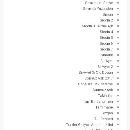
Sevmedim Deme
Sevmek Yuzunden
Siccin
Siccin 2
Siccin 3: Cürmü Aşk
Siccin 4
Siccin 5
Siccin 6
Siccin 7
Simarik
Sir-Ayet
Sir-Ayet 2
Sir-Ayet 3: Olu Dogan
Sonsuz Ask 2017
Sonsuza Dek Nedime
Suursuz Ask
Takintilar
Tam Bir Centilmen
Tamirhane
Tezgah
Tur Rehberi
Turkler Geliyor: Adaletin Kilici