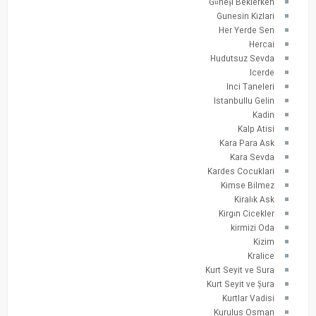
Güneşi Beklerken
Gunesin Kizlari
Her Yerde Sen
Hercai
Hudutsuz Sevda
Icerde
Inci Taneleri
Istanbullu Gelin
Kadin
Kalp Atisi
Kara Para Ask
Kara Sevda
Kardes Cocuklari
Kimse Bilmez
Kiralık Ask
Kirgın Cicekler
kirmizi Oda
Kizim
Kralice
Kurt Seyit ve Sura
Kurt Seyit ve Şura
Kurtlar Vadisi
Kurulus Osman