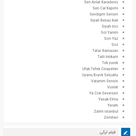
Sen Anlat Karadeniz
Sen Cal Kapimi
Sevdigim Sensin
Siyah Beyaz Ask
Siyah Inci
Sol Yanim
Son Yaz
Soz
Tatar Ramazan
Tatli Intikam
Tek yurek
Ufak Tefek Cinayetler
Uyanış Büyük Selçuklu
Vatanim Sensin
Vuslat
Ya Cok Seversen
Yasak Elma
Yeralti
Zalim istanbul
Zemheri
فیلم ترکی