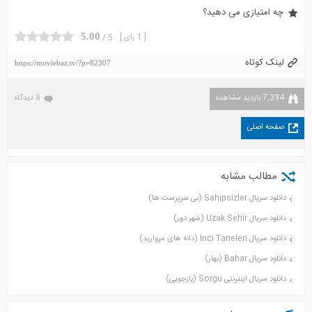
چه امتیازی می دهید؟
5.00
[ 1 رای ]
5 /
لینک کوتاه
https://moviebaz.tv/?p=82307
7,394 بازدید مشاهده
8 دیدگاه
صفحه اصلی
مطالب مشابه
دانلود سریال Sahipsizler (بی سرپرست ها)
دانلود سریال Uzak Sehir (شهر دور)
دانلود سریال Inci Taneleri (دانه های مروارید)
دانلود سریال Bahar (بهار)
دانلود سریال اینترنتی Sorgu (بازجویی)