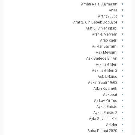
Aman Reis Duymasin
Anka
Araf (2006)
Araf 2: Cin Bebek Doguyor
Araf 3: Cinler Kitabi
Araf 4: Meryem
Arap Kadri
Aşıklar Bayramı
Ask Mevsimi
Ask Sadece Bir An
Aşk Taktikleri
Ask Taktikleri 2
Ask Uykusu
Askin Saati 19:03
Aşkın Kıyameti
Askopat
Ay Lav Yu Tuu
Aykut Eniste
Aykut Eniste 2
Ayla Savasin Kizi
Azizler
Baba Parasi 2020