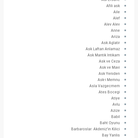
Afili ask
Aile
Alef
Alev Alev
Anne
Ariza
Ask Aglatir
Ask Laftan Anlamaz
Ask Mantik Intikam
Ask ve Ceza
Ask ve Mavi
Ask Yeniden
Ask-i Memnu
Asla Vazgecmem
Ates Bocegi
Atiye
Avlu
Azize
Babil
Baht Oyunu
Barbaroslar: Akdeniz'in Kilici
Bay Yanlis