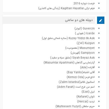
فرصت دوباره 2016
فیلم ترکی Kagittan Hayatlar (زندگی های کاغذی)
دوبله های دو ساعتی
Guvercin (کبوتر)
Icerde ( نفوذی )
Kuzey Yildizi Ilk Ask (ستاره شمالی عشق اول)
Kuzgun (کلاغ)
Masumiyet (معصومیت)
Sampiyon (قهرمان)
Siyah Beyaz Ask (عشق سیاه و سفید)
آپارتمان بی گناهان (Masumlar Apartmani)
آقازاده (Aile)
آقای اشتباه(Bay Yanlis)
اتاق قرمز (Kirmizi Oda)
استانبول ظالم(Zalim Istanbul)
اسم من فرح است (Adim Farah)
ایزل (Ezel)
تاوان (Kefaret)
تردید (Hercai)
حریم سلطان (Muhtesem Yuzyil)