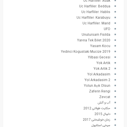
Uc Harfliler: Adak
Uc Harfliler: Beddua
Uc Harfliler: Hablis
Uc Harfliler: Karabuyu
Uc Harfliler: Marid
UFO
Unutursam Fisilda
Yarına Tek Bilet 2020
Yasam Kocu
Yedinci Kogustaki Mucize 2019
Yilbasi Gecesi
Yok Artik
Yok Artik 2
Yol Arkadasim
Yol Arkadasim 2
Yolun Açık Olsun
Zaferin Rengi
Zevcat
آب و آتش
حکایت طولانی 2012
دلیبال 2015
زمان خوشبختی 2017
سرخی استانبول