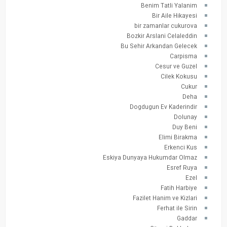
Benim Tatli Yalanim
Bir Aile Hikayesi
bir zamanlar cukurova
Bozkir Arslani Celaleddin
Bu Sehir Arkandan Gelecek
Carpisma
Cesur ve Guzel
Cilek Kokusu
Cukur
Deha
Dogdugun Ev Kaderindir
Dolunay
Duy Beni
Elimi Birakma
Erkenci Kus
Eskiya Dunyaya Hukumdar Olmaz
Esref Ruya
Ezel
Fatih Harbiye
Fazilet Hanim ve Kizlari
Ferhat ile Sirin
Gaddar