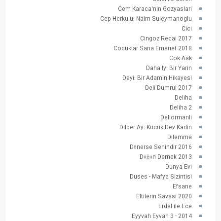
Cem Karaca'nin Gozyaslari
Cep Herkulu: Naim Suleymanoglu
Cici
Cingoz Recai 2017
Cocuklar Sana Emanet 2018
Cok Ask
Daha Iyi Bir Yarin
Dayi: Bir Adamin Hikayesi
Deli Dumrul 2017
Deliha
Deliha 2
Deliormanli
Dilber Ay: Kucuk Dev Kadin
Dilemma
Dönerse Senindir 2016
Düğün Dernek 2013
Dunya Evi
Duses - Mafya Sizintisi
Efsane
Eltilerin Savasi 2020
Erdal ile Ece
Eyyvah Eyvah 3 - 2014