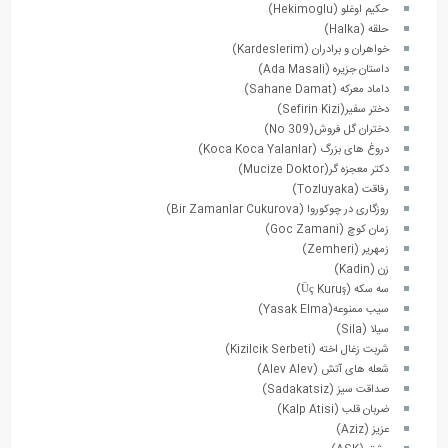
حکیم اوغلو (Hekimoglu)
حلقه (Halka)
خواهران و برادران (Kardeslerim)
داستان جزیره (Ada Masali)
داماد معرکه (Sahane Damat)
دختر سفیر(Sefirin Kizi)
دختران گل فروش(No 309)
دروغ های بزرگ (Koca Koca Yalanlar)
دکتر معجزه گر(Mucize Doktor)
رفاقت (Tozluyaka)
روزگاری در چوکوروا (Bir Zamanlar Cukurova)
زمان کوچ (Goc Zamani)
زمهریر (Zemheri)
زن (Kadin)
سه سکه (Üç Kuruş)
سیب ممنوعه(Yasak Elma)
سیلا (Sila)
شربت زغال اخته (Kizilcik Serbeti)
شعله های آتش (Alev Alev)
صداقت سیز (Sadakatsiz)
ضربان قلب (Kalp Atisi)
عزیز (Aziz)