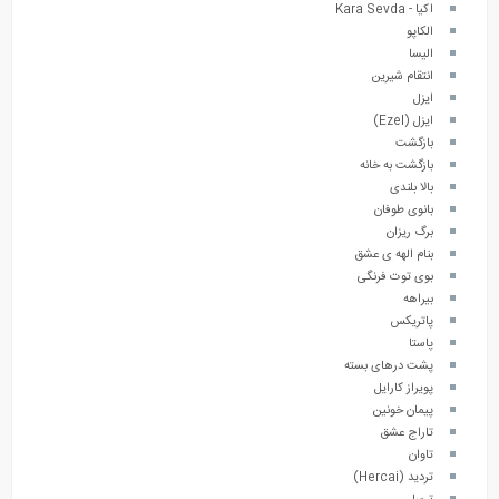
اکیا - Kara Sevda
الکاپو
الیسا
انتقام شیرین
ایزل
ایزل (Ezel)
بازگشت
بازگشت به خانه
بالا بلندی
بانوی طوفان
برگ ریزان
بنام الهه ی عشق
بوی توت فرنگی
بیراهه
پاتریکس
پاستا
پشت درهای بسته
پویراز کارایل
پیمان خونین
تاراج عشق
تاوان
تردید (Hercai)