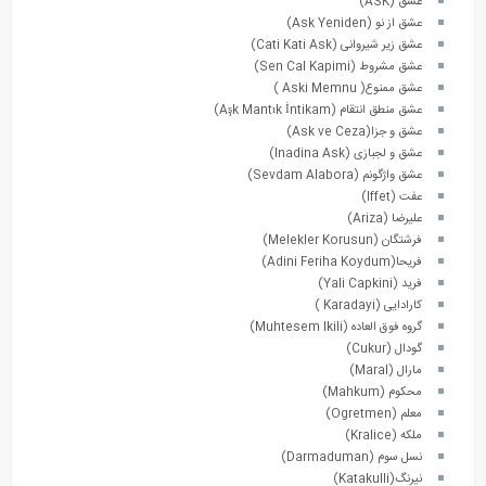
عشق (ASK)
عشق از نو (Ask Yeniden)
عشق زیر شیروانی (Cati Kati Ask)
عشق مشروط (Sen Cal Kapimi)
عشق ممنوع( Aski Memnu )
عشق منطق انتقام (Aşk Mantık İntikam)
عشق و جزا(Ask ve Ceza)
عشق و لجبازی (Inadina Ask)
عشق واژگونم (Sevdam Alabora)
عفت (Iffet)
علیرضا (Ariza)
فرشتگان (Melekler Korusun)
فریحا(Adini Feriha Koydum)
فرید (Yali Capkini)
کارادایی (Karadayi )
گروه فوق العاده (Muhtesem Ikili)
گودال (Cukur)
مارال (Maral)
محکوم (Mahkum)
معلم (Ogretmen)
ملکه (Kralice)
نسل سوم (Darmaduman)
نیرنگ(Katakulli)