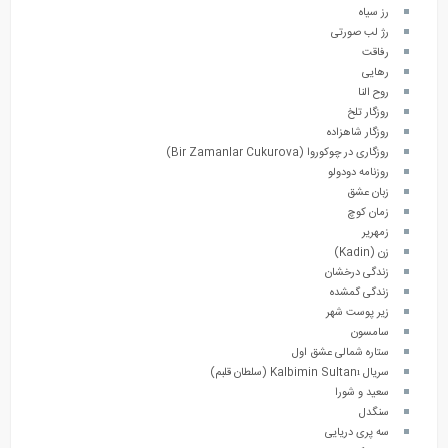
رز سیاه
رژ لب صورتی
رفاقت
رهایی
روح النا
روزگار تلخ
روزگار شاهزاده
روزگاری در چوکوروا (Bir Zamanlar Cukurova)
روزنامه دودولو
زبان عشق
زمان کوچ
زمهریر
زن (Kadin)
زندگی درخشان
زندگی گمشده
زیر پوست شهر
سامسون
ستاره شمالی عشق اول
سریال Kalbimin Sultanı (سلطان قلبم)
سعید و شورا
سنگدل
سه پری دریایی