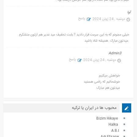
آوا
پاسخ
دوشنبه , 24 ژوئن 2024
خیلی ممنونم که به این سرعت قرار دادید ?.بابت تخفیف عید غدیر هم ازتون متشکرم
.عیدتون مبارک .همیشه شاد باشید
Admin3
پاسخ
دوشنبه , 24 ژوئن 2024
خواهش میکنیم
خوشحالیم که راضی هستید
عیدتون هم مبارک
محبوب ها در ایران یا ترکیه
Bizim Hikaye
Halka
A.B.I
Adi Efsane