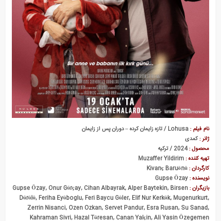
بی سرپرست ها
نام فیلم :
Lohusa / تازه زایمان کرده – دوران پس از زایمان
ژانر :
کمدی
محصول :
2024 / ترکیه
تهیه کننده :
Muzaffer Yildirim
کارگردان :
Kivanç Baruönü
نویسنده :
Gupse Özay
بازیگران :
Gupse Özay, Onur Gürçay, Cihan Albayrak, Alper Baytekin, Birsen
Dürülü, Feriha Eyüboglu, Feri Baycu Güler, Elif Nur Kerkük, Mugenurkurt,
Zerrin Nisanci, Ozen Ozkan, Servet Pandur, Esra Rusan, Su Sanad,
Kahraman Sivri, Hazal Türesan, Canan Yalçin, Ali Yasin Özegemen