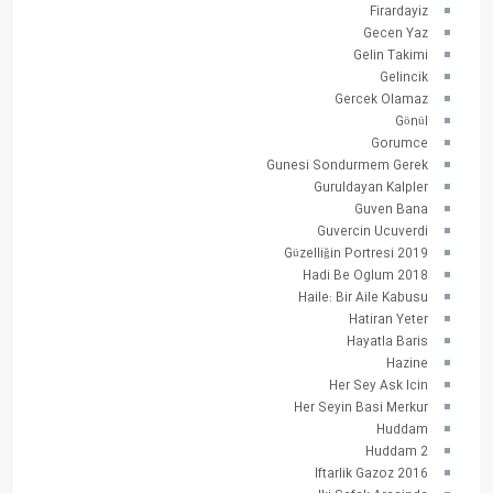
Firardayiz
Gecen Yaz
Gelin Takimi
Gelincik
Gercek Olamaz
Gönül
Gorumce
Gunesi Sondurmem Gerek
Guruldayan Kalpler
Guven Bana
Guvercin Ucuverdi
Güzelliğin Portresi 2019
Hadi Be Oglum 2018
Haile: Bir Aile Kabusu
Hatiran Yeter
Hayatla Baris
Hazine
Her Sey Ask Icin
Her Seyin Basi Merkur
Huddam
Huddam 2
Iftarlik Gazoz 2016