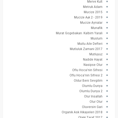
Merve Kult
Metruk Adam
Mucize 2015
Mucize Aşk 2 - 2019
Mucize Aynalar
Munafik
Murat Gogebakan: Kalbim Yarali
Muslum
Mutlu Aile Defteri
Mutluluk Zamani 2017
Mutluyuz
Nadide Hayat
Nasipse Olur
Oflu Hoca'nin Sifresi
Oflu Hoca'nin Sifresi 2
Oldur Beni Sevgilim
Olumlu Dunya
Olumlu Dunya 2
Olur Insallah
Olur Olur
Oluversin Gari
Organik Ask Hikayeleri 2018
Oteki Taraf 2017