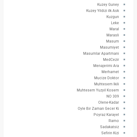
Kuzey Guney
Kuzey Yildizi ilk Ask
Kuzgun
Leke
Maral
Marasli
Masum
Masumiyet
Masumlar Apartmani
MedCezir
Menajerimi Ara
Merhamet
Mucize Doktor
Muhtesem Ikili
Muhtesem Yuzyil Kosem
NO 309
Olene-Kadar
Oyle Bir Zaman Gecer Ki
Poyraz Karayel
Ramo
Sadakatsiz
Sefirin Kizi