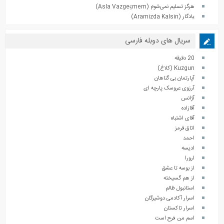
هرگز تسلیم نمی‌شوم (Asla Vazgeçmem)
یادگار (Aramizda Kalsin)
سریال های دوبله فارسی
20 دقیقه
Kuzgun (کلاغ)
آپارتمان بی گناهان
آرزوی عروسک پارچه ای
آژانس
آقازاده
آقای اشتباه
اتاق قرمز
احمد
ادیسه
ارورا
از بوسه تا عشق
از هم گسیخته
استانبول ظالم
اسرار آکادمی دوشیزگان
اسرار تاکستان
اسم من فرح است