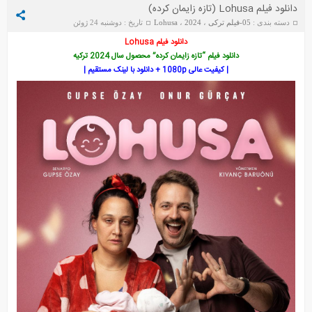
دانلود فیلم Lohusa (تازه زایمان کرده)
دسته بندی :
05-فیلم ترکی
،
2024
،
Lohusa
تاریخ : دوشنبه 24 ژوئن
2024
دانلود فیلم Lohusa
دانلود فیلم “تازه زایمان کرده” محصول سال 2024 ترکیه
| کیفیت عالی 1080p + دانلود با لینک مستقیم |
بالا و پایین استانبول
در برزخ
هنوز هفده سالشه
عشق احتمالی